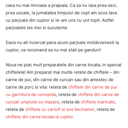
casa nu mai miroase a prajeala. Ca sa nu iasa prea seci,
prea uscate, la jumatatea timpului de copt am scos tava
cu parjoale din cuptor si le-am uns cu unt topit. Astfel
parjoalele ies moi si suculente.
Daca nu ati incercat pana acum parjoale moldovenesti la
cuptor, va recomand sa nu mai stati pe ganduri!
Noua ne plac mult preparatele din carne tocata, in special
chiftelele! Am preparat mai multe retete de chiftele – din
carne de pui, din carne de curcan sau din amestec de
carne de porc si vita: reteta de
chiftele din carne de pui
cu garnitura de conopida
, reteta de
chiftele din carne de
curcan umplute cu mazare
, reteta de
chiftele marinate
,
reteta de
chiftele cu cartofi si sos bechamel
, reteta de
chiftele din carne tocata la cuptor
.