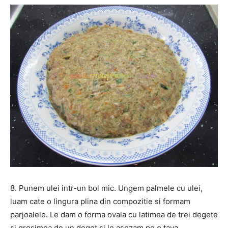
8. Punem ulei intr-un bol mic. Ungem palmele cu ulei,
luam cate o lingura plina din compozitie si formam
parjoalele. Le dam o forma ovala cu latimea de trei degete
si grosimea de un deget si le asezam pe o tava.