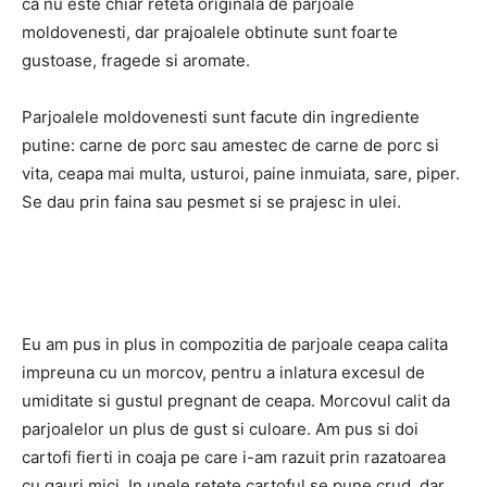
ca nu este chiar reteta originala de parjoale
moldovenesti, dar prajoalele obtinute sunt foarte
gustoase, fragede si aromate.
Parjoalele moldovenesti sunt facute din ingrediente
putine: carne de porc sau amestec de carne de porc si
vita, ceapa mai multa, usturoi, paine inmuiata, sare, piper.
Se dau prin faina sau pesmet si se prajesc in ulei.
Eu am pus in plus in compozitia de parjoale ceapa calita
impreuna cu un morcov, pentru a inlatura excesul de
umiditate si gustul pregnant de ceapa. Morcovul calit da
parjoalelor un plus de gust si culoare. Am pus si doi
cartofi fierti in coaja pe care i-am razuit prin razatoarea
cu gauri mici. In unele retete cartoful se pune crud, dar