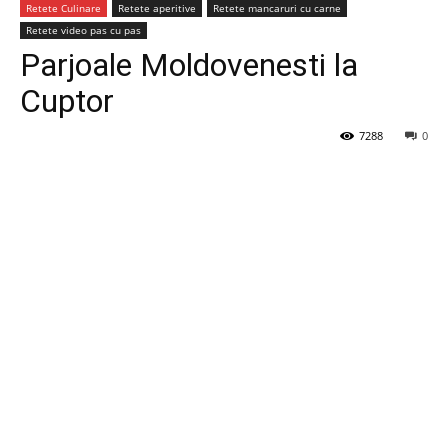
Retete Culinare
Retete aperitive
Retete mancaruri cu carne
Retete video pas cu pas
Parjoale Moldovenesti la
Cuptor
7288
0