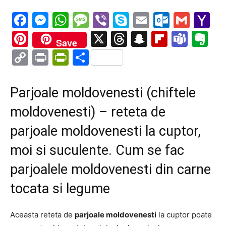
Facebook
Messenger
WhatsApp
Message
Viber
Skype
Email
Outloo
Gmai
Y
Ma
Pinterest
X
Threads
Snapchat
Flipboa
Tea
Ev
Save
Copy
Print
PrintFriendly
Partajează
Link
Parjoale moldovenesti (chiftele
moldovenesti) – reteta de
parjoale moldovenesti la cuptor,
moi si suculente. Cum se fac
parjoalele moldovenesti din carne
tocata si legume
Aceasta reteta de
parjoale moldovenesti
la cuptor poate