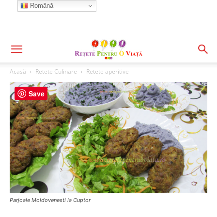
Română
Acasă
Retete Culinare
Retete aperitive
Save
Parjoale Moldovenesti la Cuptor