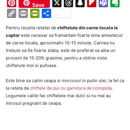
Ma
Pinterest
X
Threads
Snapchat
Flipboa
Tea
Ev
Save
Copy
Print
PrintFriendly
Partajează
Link
Pentru reusita retetei de
chiftelute din carne tocata la
cuptor
este necesar sa framantam foarte bine amestecul
de carne tocata, aproximativ 10-15 minute. Carnea nu
trebuie sa fie foarte slaba, este de preferat sa aiba un
procent de 15-20% grasime, pentru a obtine niste
chiftelute moi si pufoase.
Este bine sa calim ceapa si morcovul in putin ulei, la fel ca
la reteta de
chiftele de pui cu garnitura de conopida
.
Legumele calite fac chiftelele mai dulci si nu mai au
mirosul pregnant de ceapa.