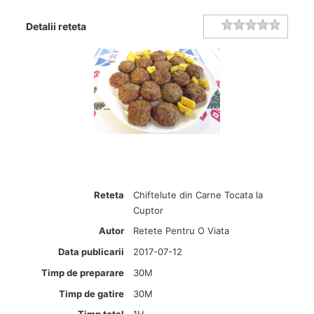
Rating
1 star
2 stars
3 stars
4 stars
5 stars
Detalii reteta
Reteta
Chiftelute din Carne Tocata la
Cuptor
Autor
Retete Pentru O Viata
Data publicarii
2017-07-12
Timp de preparare
30M
Timp de gatire
30M