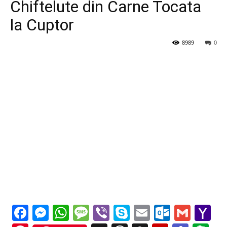
Chiftelute din Carne Tocata
la Cuptor
8989
0
Facebook
Messenger
WhatsApp
Message
Viber
Skype
Email
Outloo
Gmai
Y