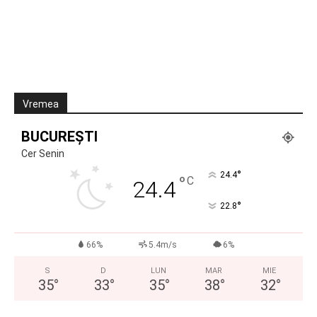
Vremea
BUCUREȘTI
Cer Senin
°
24.4
°
C
24.4
°
22.8
66%
5.4m/s
6%
S
D
LUN
MAR
MIE
35
°
33
°
35
°
38
°
32
°