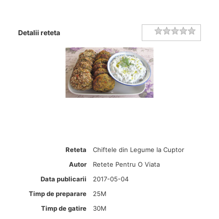
Rating
1 star
2 stars
3 stars
4 stars
5 stars
Detalii reteta
Reteta
Chiftele din Legume la Cuptor
Autor
Retete Pentru O Viata
Data publicarii
2017-05-04
Timp de preparare
25M
Timp de gatire
30M