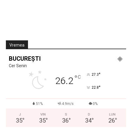
Vremea
BUCUREȘTI
Cer Senin
°
27.3
°
C
26.2
°
22.8
51%
4.9m/s
0%
J
VIN
S
D
LUN
35
°
35
°
36
°
34
°
26
°