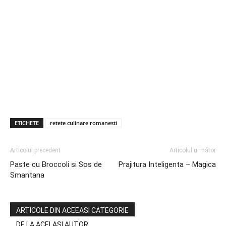
ETICHETE
retete culinare romanesti
Articolul precedent
Articolul următor
Paste cu Broccoli si Sos de
Prajitura Inteligenta – Magica
Smantana
ARTICOLE DIN ACEEASI CATEGORIE
DE LA ACELASI AUTOR