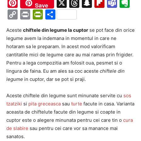
Ma
Pinterest
X
Threads
Snapchat
Flipboa
Tea
Ev
Save
Copy
Print
PrintFriendly
Partajează
Link
Aceste
chiftele din legume la cuptor
se pot face din orice
legume avem la indemana in momentul in care ne
hotaram sa le preparam. In acest mod valorificam
cantitatile mici de legume care au mai ramas prin frigider.
Pentru a lega compozitia am folosit oua, pesmet si o
lingura de faina. Eu am ales sa coc aceste
chiftele din
legume
in cuptor, dar se pot si praji.
Aceste chiftele din legume sunt minunate servite cu
sos
tzatziki
si
pita greceasca
sau
turte
facute in casa. Varianta
aceasta de chiftelute facute din legume si coapte in
cuptor este o alegere minunata pentru cei care tin o
cura
de slabire
sau pentru cei care vor sa manance mai
sanatos.