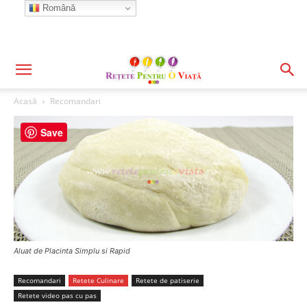
Română
Acasă
Recomandari
Save
Aluat de Placinta Simplu si Rapid
Recomandari
Retete Culinare
Retete de patiserie
Retete video pas cu pas