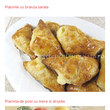
Placinte cu branza sarata
Placinta de post cu mere si drojdie