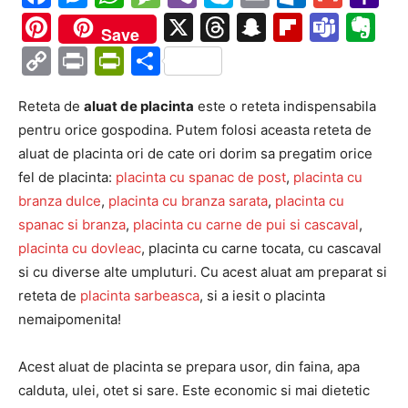
Ma
Pinterest
X
Threads
Snapchat
Flipboa
Tea
Ev
Save
Copy
Print
PrintFriendly
Partajează
Link
Reteta de
aluat de placinta
este o reteta indispensabila
pentru orice gospodina. Putem folosi aceasta reteta de
aluat de placinta ori de cate ori dorim sa pregatim orice
fel de placinta:
placinta cu spanac de post
,
placinta cu
branza dulce
,
placinta cu branza sarata
,
placinta cu
spanac si branza
,
placinta cu carne de pui si cascaval
,
placinta cu dovleac
, placinta cu carne tocata, cu cascaval
si cu diverse alte umpluturi. Cu acest aluat am preparat si
reteta de
placinta sarbeasca
, si a iesit o placinta
nemaipomenita!
Acest aluat de placinta se prepara usor, din faina, apa
calduta, ulei, otet si sare. Este economic si mai dietetic