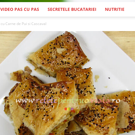
 VIDEO PAS CU PAS
SECRETELE BUCATARIEI
NUTRITIE
 cu Carne de Pui si Cascaval