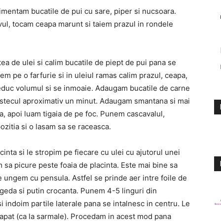
imentam bucatile de pui cu sare, piper si nucsoara.
ovul, tocam ceapa marunt si taiem prazul in rondele
atea de ulei si calim bucatile de piept de pui pana se
 pe o farfurie si in uleiul ramas calim prazul, ceapa,
reduc volumul si se inmoaie. Adaugam bucatile de carne
stecul aproximativ un minut. Adaugam smantana si mai
, apoi luam tigaia de pe foc. Punem cascavalul,
tia si o lasam sa se raceasca.
nta si le stropim pe fiecare cu ulei cu ajutorul unei
 sa picure peste foaia de placinta. Este mai bine sa
le ungem cu pensula. Astfel se prinde aer intre foile de
ageda si putin crocanta. Punem 4-5 linguri din
si indoim partile laterale pana se intalnesc in centru. Le
 capat (ca la sarmale). Procedam in acest mod pana