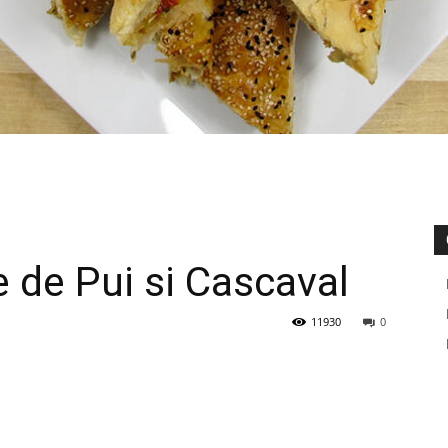
e de Pui si Cascaval
11930
0