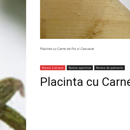
Placinta cu Carne de Pui si Cascaval
Retete Culinare
Retete aperitive
Retete de patiserie
Placinta cu Carn