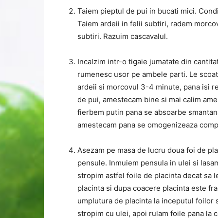
Taiem pieptul de pui in bucati mici. Cond
Taiem ardeii in felii subtiri, radem morc
subtiri. Razuim cascavalul.
Incalzim intr-o tigaie jumatate din cantit
rumenesc usor pe ambele parti. Le scoatem
ardeii si morcovul 3-4 minute, pana isi 
de pui, amestecam bine si mai calim ame
fierbem putin pana se absoarbe smantana
amestecam pana se omogenizeaza compozi
Asezam pe masa de lucru doua foi de placi
pensule. Inmuiem pensula in ulei si lasam
stropim astfel foile de placinta decat sa 
placinta si dupa coacere placinta este fr
umplutura de placinta la inceputul foilor 
stropim cu ulei, apoi rulam foile pana la