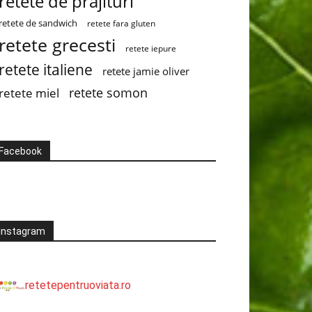
retete de prajituri
retete de sandwich
retete fara gluten
retete grecesti
retete iepure
retete italiene
retete jamie oliver
retete somon
retete miel
Facebook
Instagram
retetepentruoviata.ro