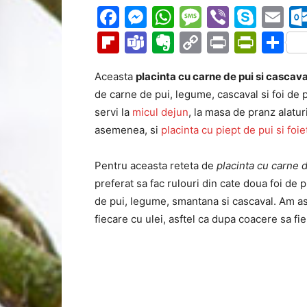
Facebook
Messenger
WhatsApp
Message
Viber
Sky
Em
Flipboard
Teams
Evernote
Copy
Print
Prin
Pa
Link
Aceasta
placinta cu carne de pui si cascav
de carne de pui, legume, cascaval si foi de 
servi la
micul dejun
, la masa de pranz alatur
asemenea, si
placinta cu piept de pui si foie
Pentru aceasta reteta de
placinta cu carne 
preferat sa fac rulouri din cate doua foi de
de pui, legume, smantana si cascaval. Am ase
fiecare cu ulei, asftel ca dupa coacere sa fi