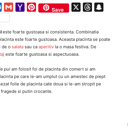
pe
ail
Outlook.com
Gmail
Yahoo
Pinterest
X
Threads
Snap
Save
Mail
tFriendly
rtajează
al
este foarte gustoasa si consistenta. Combinatia
placinta este foarte gustoasa. Aceasta placinta
se poate
i de o
salata
sau ca
aperitiv
la o masa festiva. De
taj
este foarte gustoasa si aspectuoasa.
de pui
am folosit foi de placinta din comert si am
 placinta pe care le-am umplut cu un amestec de piept
zat foile de placinta cate doua si le-am stropit pe
e fragede si putin crocante.