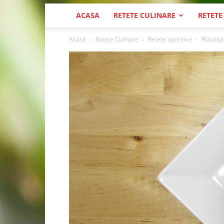
ACASA
RETETE CULINARE
RETETE
Acasă
Retete Culinare
Retete aperitive
Placinta