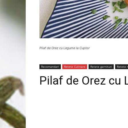
Pilaf de Orez cu Legume la Cuptor
Recomandari
Retete Culinare
Retete garnituri
Retete 
Pilaf de Orez cu