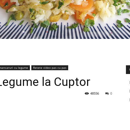
mancaruri cu legume
Retete video pas cu pas
 Legume la Cuptor
48556
0