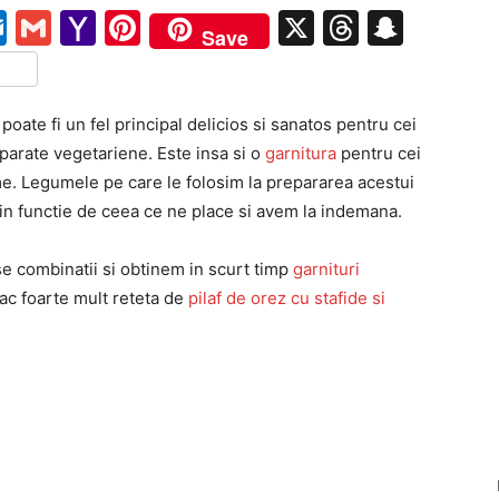
pe
ail
Outlook.com
Gmail
Yahoo
Pinterest
X
Threads
Snap
Save
Mail
tFriendly
rtajează
poate fi un fel principal delicios si sanatos pentru cei
parate vegetariene. Este insa si o
garnitura
pentru cei
me. Legumele pe care le folosim la prepararea acestui
in functie de ceea ce ne place si avem la indemana.
se combinatii si obtinem in scurt timp
garnituri
lac foarte mult reteta de
pilaf de orez cu stafide si