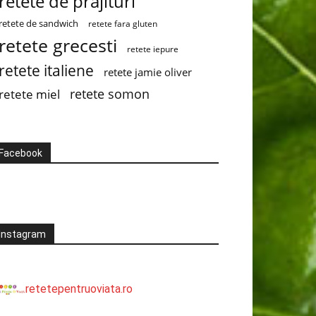
retete de prajituri
retete de sandwich
retete fara gluten
retete grecesti
retete iepure
retete italiene
retete jamie oliver
retete somon
retete miel
Facebook
Instagram
retetepentruoviata.ro