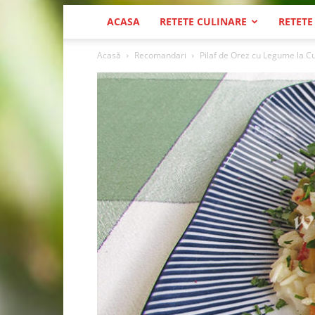
ACASA
RETETE CULINARE
RETETE
Acasă
Recomandari
Pilaf de Orez cu Legume la C