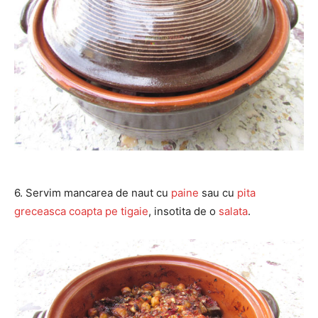
6. Servim mancarea de naut cu
paine
sau cu
pita
greceasca coapta pe tigaie
, insotita de o
salata
.