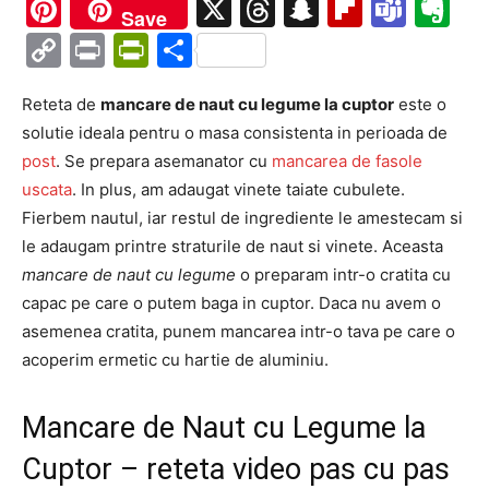
Ma
Pinterest
X
Threads
Snapchat
Flipboa
Tea
Ev
Save
Copy
Print
PrintFriendly
Partajează
Link
Reteta de
mancare de naut cu legume la cuptor
este o
solutie ideala pentru o masa consistenta in perioada de
post
. Se prepara asemanator cu
mancarea de fasole
uscata
. In plus, am adaugat vinete taiate cubulete.
Fierbem nautul, iar restul de ingrediente le amestecam si
le adaugam printre straturile de naut si vinete. Aceasta
mancare de naut cu legume
o preparam intr-o cratita cu
capac pe care o putem baga in cuptor. Daca nu avem o
asemenea cratita, punem mancarea intr-o tava pe care o
acoperim ermetic cu hartie de aluminiu.
Mancare de Naut cu Legume la
Cuptor – reteta video pas cu pas