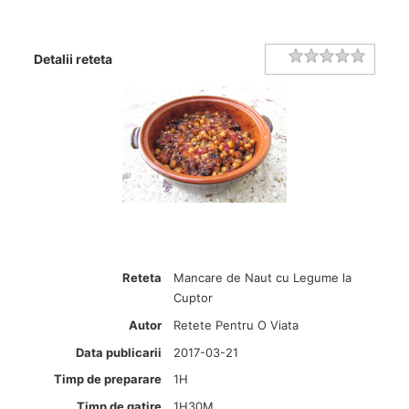
Rating
1 star
2 stars
3 stars
4 stars
5 stars
Detalii reteta
Reteta
Mancare de Naut cu Legume la
Cuptor
Autor
Retete Pentru O Viata
Data publicarii
2017-03-21
Timp de preparare
1H
Timp de gatire
1H30M