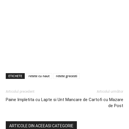
ETICHETE
retete cu naut
retete grecesti
Articolul precedent
Articolul următor
Paine Impletita cu Lapte si Unt
Mancare de Cartofi cu Mazare
de Post
ARTICOLE DIN ACEEASI CATEGORIE