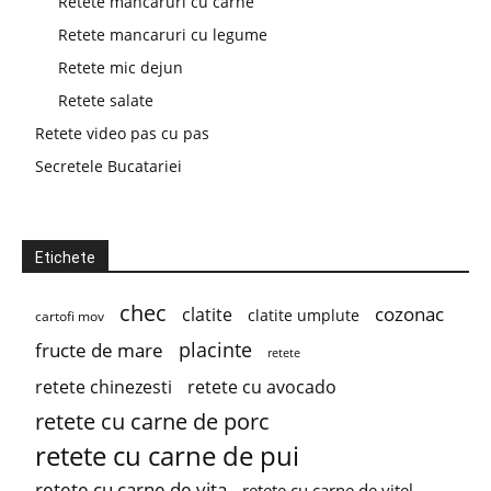
Retete mancaruri cu carne
Retete mancaruri cu legume
Retete mic dejun
Retete salate
Retete video pas cu pas
Secretele Bucatariei
Etichete
chec
cozonac
clatite
clatite umplute
cartofi mov
placinte
fructe de mare
retete
retete chinezesti
retete cu avocado
retete cu carne de porc
retete cu carne de pui
retete cu carne de vita
retete cu carne de vitel