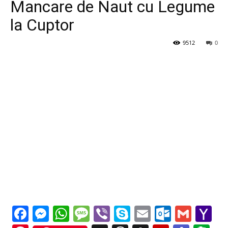
Mancare de Naut cu Legume
la Cuptor
9512
0
Facebook
Messenger
WhatsApp
Message
Viber
Skype
Email
Outloo
Gmai
Y