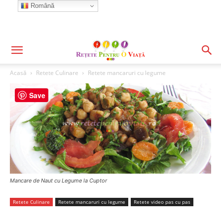
Română
Acasă
Retete Culinare
Retete mancaruri cu legume
Save
Mancare de Naut cu Legume la Cuptor
Retete Culinare
Retete mancaruri cu legume
Retete video pas cu pas