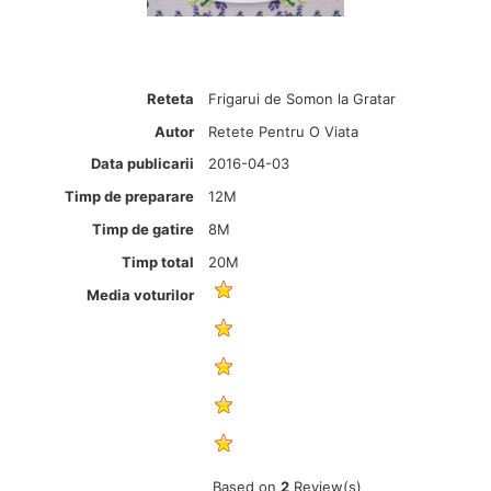
Reteta
Frigarui de Somon la Gratar
Autor
Retete Pentru O Viata
Data publicarii
2016-04-03
Timp de preparare
12M
Timp de gatire
8M
Timp total
20M
Media voturilor
Based on
2
Review(s)