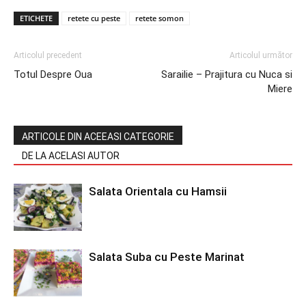
ETICHETE
retete cu peste
retete somon
Articolul precedent
Articolul următor
Totul Despre Oua
Sarailie – Prajitura cu Nuca si
Miere
ARTICOLE DIN ACEEASI CATEGORIE
DE LA ACELASI AUTOR
Salata Orientala cu Hamsii
Salata Suba cu Peste Marinat