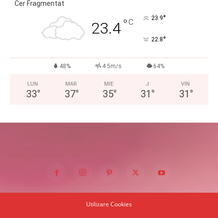
Cer Fragmentat
°
23.9
°
C
23.4
°
22.8
48%
4.5m/s
64%
LUN
MAR
MIE
J
VIN
33
°
37
°
35
°
31
°
31
°
Utilizare Cookies