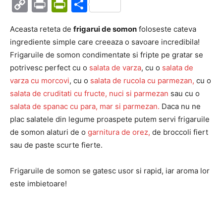
Copy
Print
PrintFriendly
Partajează
Link
Aceasta reteta de
frigarui de somon
foloseste cateva
ingrediente simple care creeaza o savoare incredibila!
Frigaruile de somon condimentate si fripte pe gratar se
potrivesc perfect cu o
salata de varza
, cu o
salata de
varza cu morcovi
, cu o
salata de rucola cu parmezan,
cu o
salata de cruditati cu fructe, nuci si parmezan
sau cu o
salata de spanac cu para, mar si parmezan.
Daca nu ne
plac salatele din legume proaspete putem servi frigaruile
de somon alaturi de o
garnitura de orez,
de broccoli fiert
sau de paste scurte fierte.
Frigaruile de somon se gatesc usor si rapid, iar aroma lor
este imbietoare!