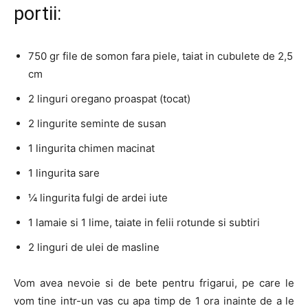
portii:
750 gr file de somon fara piele, taiat in cubulete de 2,5
cm
2
linguri oregano proaspat (tocat)
2
lingurite seminte de susan
1
lingurita chimen macinat
1
lingurita sare
¼ lingurita fulgi de ardei iute
1 lamaie si 1 lime, taiate in felii rotunde si subtiri
2
linguri de ulei de masline
Vom avea nevoie si de bete pentru frigarui, pe care le
vom tine intr-un vas cu apa timp de 1 ora inainte de a le