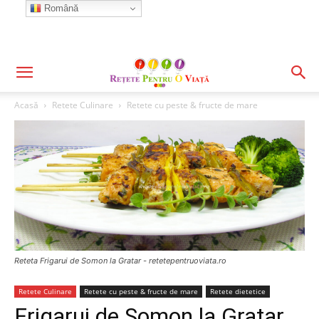
Română
Acasă
Retete Culinare
Retete cu peste & fructe de mare
Reteta Frigarui de Somon la Gratar - retetepentruoviata.ro
Retete Culinare
Retete cu peste & fructe de mare
Retete dietetice
Frigarui de Somon la Gratar