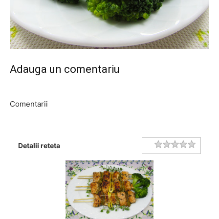
Adauga un comentariu
Comentarii
Rating
1 star
2 stars
3 stars
4 stars
5 stars
Detalii reteta