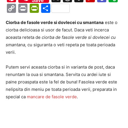
Save
Copy
Print
PrintFriendly
Partajează
Link
Ciorba de fasole verde si dovlecei cu smantana
este o
ciorba delicioasa si usor de facut. Daca veti incerca
aceasta reteta de
ciorba de fasole verde si dovlecei cu
smantana,
cu siguranta o veti repeta pe toata perioada
verii.
Putem servi aceasta ciorba si in varianta de post, daca
renuntam la oua si smantana. Servita cu ardei iute si
paine proaspata este la fel de buna! Fasolea verde este
nelipsita din meniu pe toata perioada verii, preparata in
special ca
mancare de fasole verde
.