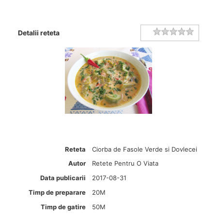
Rating
1 star
2 stars
3 stars
4 stars
5 stars
Detalii reteta
Reteta
Ciorba de Fasole Verde si Dovlecei
Autor
Retete Pentru O Viata
Data publicarii
2017-08-31
Timp de preparare
20M
Timp de gatire
50M