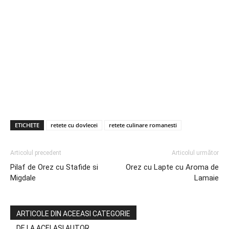
ETICHETE
retete cu dovlecei
retete culinare romanesti
Articolul precedent
Articolul următor
Pilaf de Orez cu Stafide si
Orez cu Lapte cu Aroma de
Migdale
Lamaie
ARTICOLE DIN ACEEASI CATEGORIE
DE LA ACELASI AUTOR