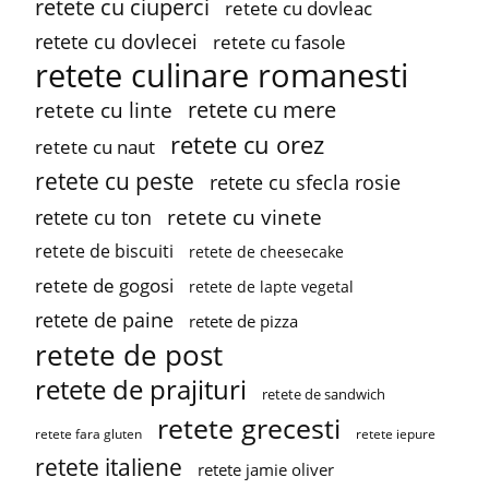
retete cu ciuperci
retete cu dovleac
retete cu dovlecei
retete cu fasole
retete culinare romanesti
retete cu mere
retete cu linte
retete cu orez
retete cu naut
retete cu peste
retete cu sfecla rosie
retete cu vinete
retete cu ton
retete de biscuiti
retete de cheesecake
retete de gogosi
retete de lapte vegetal
retete de paine
retete de pizza
retete de post
retete de prajituri
retete de sandwich
retete grecesti
retete fara gluten
retete iepure
retete italiene
retete jamie oliver