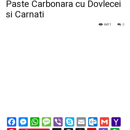
Paste Carbonara cu Dovlecei
si Carnati
6411
0
Facebook
Messenger
WhatsApp
Message
Viber
Skype
Email
Outloo
Gmai
Y