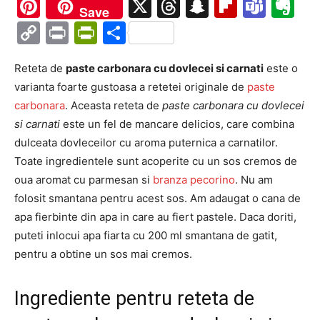
Ma
Pinterest
X
Threads
Snapchat
Flipboa
Tea
Ev
Save
Copy
Print
PrintFriendly
Partajează
Link
Reteta de
paste carbonara cu dovlecei si carnati
este o
varianta foarte gustoasa a retetei originale de
paste
carbonara
. Aceasta reteta de
paste carbonara cu dovlecei
si carnati
este un fel de mancare delicios, care combina
dulceata dovleceilor cu aroma puternica a carnatilor.
Toate ingredientele sunt acoperite cu un sos cremos de
oua aromat cu parmesan si
branza pecorino
. Nu am
folosit smantana pentru acest sos. Am adaugat o cana de
apa fierbinte din apa in care au fiert pastele. Daca doriti,
puteti inlocui apa fiarta cu 200 ml smantana de gatit,
pentru a obtine un sos mai cremos.
Ingrediente pentru reteta de