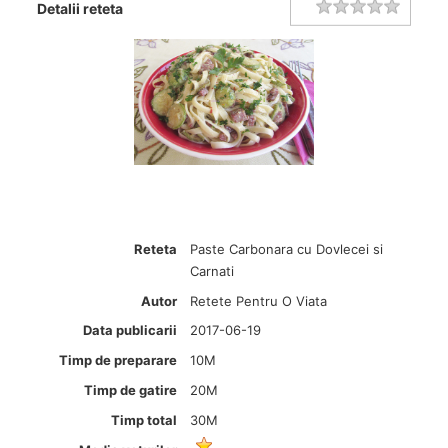
Rating
1 star
2 stars
3 stars
4 stars
5 stars
Detalii reteta
Reteta
Paste Carbonara cu Dovlecei si
Carnati
Autor
Retete Pentru O Viata
Data publicarii
2017-06-19
Timp de preparare
10M
Timp de gatire
20M
Timp total
30M