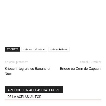
ETICHETE
retete cu dovlecei
retete italiene
Articolul precedent
Articolul următor
Briose Integrale cu Banane si
Briose cu Gem de Capsuni
Nuci
ARTICOLE DIN ACEEASI CATEGORIE
DE LA ACELASI AUTOR