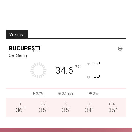
Vremea
BUCUREȘTI
Cer Senin
°
35.1
°
C
34.6
°
34.4
37%
3.1m/s
3%
J
VIN
S
D
LUN
36
°
35
°
35
°
34
°
35
°