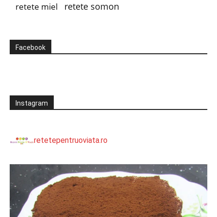
retete somon
retete miel
Facebook
Instagram
retetepentruoviata.ro