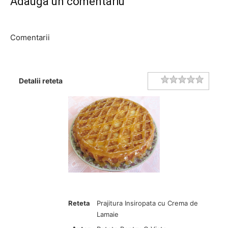
Adauga un comentariu
Comentarii
Rating
1 star
2 stars
3 stars
4 stars
5 stars
Detalii reteta
Reteta
Prajitura Insiropata cu Crema de
Lamaie