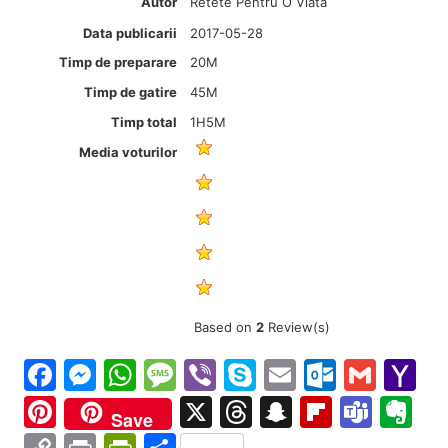
Autor
Retete Pentru O Viata
Data publicarii
2017-05-28
Timp de preparare
20M
Timp de gatire
45M
Timp total
1H5M
Media voturilor
Based on
2
Review(s)
Facebook
Messenger
WhatsApp
Message
Viber
Skype
Email
Outloo
Gmai
Y
Ma
Pinterest
X
Threads
Snapchat
Flipboa
Tea
Ev
Save