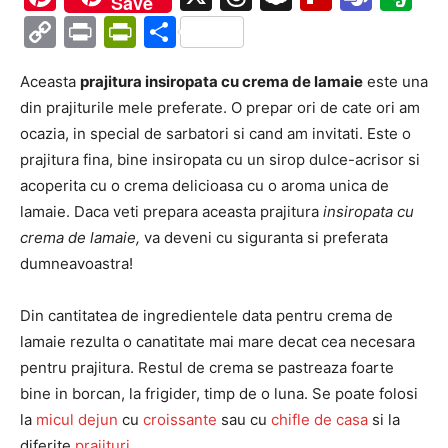
Save
Copy
Print
PrintFriendly
Partajează
Link
Aceasta
prajitura insiropata cu crema de lamaie
este una
din prajiturile mele preferate. O prepar ori de cate ori am
ocazia, in special de sarbatori si cand am invitati. Este o
prajitura fina, bine insiropata cu un sirop dulce-acrisor si
acoperita cu o crema delicioasa cu o aroma unica de
lamaie. Daca veti prepara aceasta prajitura
insiropata cu
crema de lamaie,
va deveni cu siguranta si preferata
dumneavoastra!
Din cantitatea de ingredientele data pentru crema de
lamaie rezulta o canatitate mai mare decat cea necesara
pentru prajitura. Restul de crema se pastreaza foarte
bine in borcan, la frigider, timp de o luna. Se poate folosi
la
micul dejun
cu
croissante
sau cu
chifle de casa
si la
diferite
prajituri
.