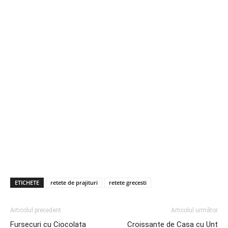
ETICHETE
retete de prajituri
retete grecesti
Articolul precedent
Articolul următor
Fursecuri cu Ciocolata
Croissante de Casa cu Unt