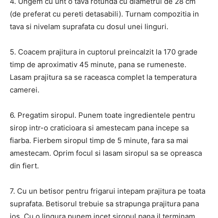
4. Ungem cu unt o tava rotunda cu diametrul de 28 cm
(de preferat cu pereti detasabili). Turnam compozitia in
tava si nivelam suprafata cu dosul unei linguri.
5. Coacem prajitura in cuptorul preincalzit la 170 grade
timp de aproximativ 45 minute, pana se rumeneste.
Lasam prajitura sa se raceasca complet la temperatura
camerei.
6. Pregatim siropul. Punem toate ingredientele pentru
sirop intr-o craticioara si amestecam pana incepe sa
fiarba. Fierbem siropul timp de 5 minute, fara sa mai
amestecam. Oprim focul si lasam siropul sa se opreasca
din fiert.
7. Cu un betisor pentru frigarui intepam prajitura pe toata
suprafata. Betisorul trebuie sa strapunga prajitura pana
jos. Cu o lingura punem incet siropul pana il terminam.