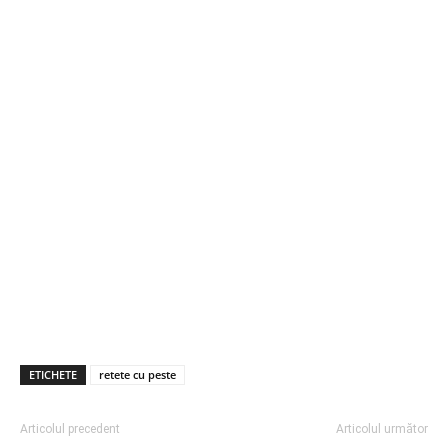
ETICHETE
retete cu peste
Articolul precedent
Articolul următor