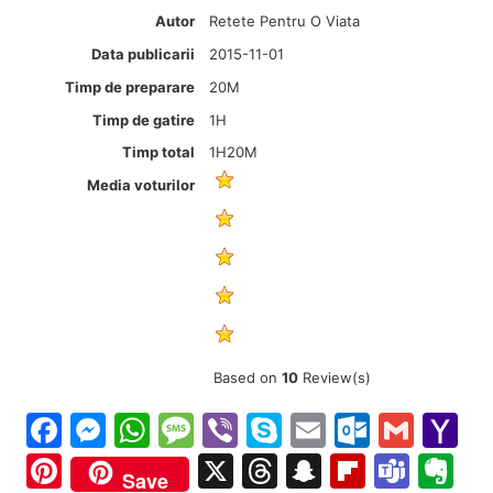
Autor
Retete Pentru O Viata
Data publicarii
2015-11-01
Timp de preparare
20M
Timp de gatire
1H
Timp total
1H20M
Media voturilor
Based on
10
Review(s)
Facebook
Messenger
WhatsApp
Message
Viber
Skype
Email
Outloo
Gmai
Y
Ma
Pinterest
X
Threads
Snapchat
Flipboa
Tea
Ev
Save