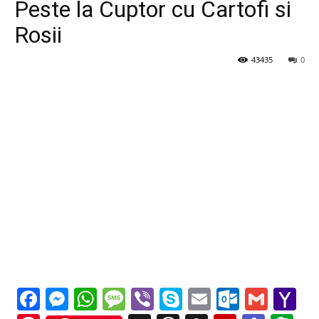
Peste la Cuptor cu Cartofi si
Rosii
43435
0
Facebook
Messenger
WhatsApp
Message
Viber
Skype
Email
Outloo
Gmai
Y