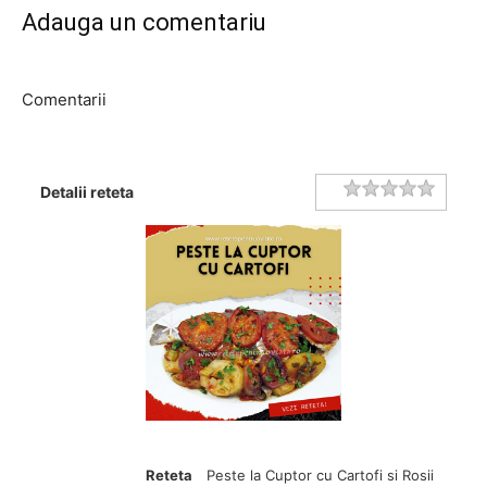
Adauga un comentariu
Comentarii
Rating
1 star
2 stars
3 stars
4 stars
5 stars
Detalii reteta
Reteta
Peste la Cuptor cu Cartofi si Rosii