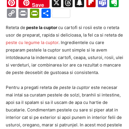
Ma
Pinterest
X
Threads
Snapchat
Flipboa
Tea
Ev
Save
Copy
Print
PrintFriendly
Partajează
Link
Reteta de
peste la cuptor
cu cartofi si rosii este o reteta
usor de preparat, rapida si delicioasa, la fel ca si reteta de
peste cu legume la cuptor
. Ingredientele cu care
preparam pestele la cuptor sunt simple si le avem
intotdeauna la indemana: cartofi, ceapa, usturoi, rosii, ulei
si verdeturi, iar combinarea lor are ca rezultat o mancare
de peste deosebit de gustoasa si consistenta.
Pentru a pregati reteta de
peste la cuptor
este necesar
mai intai sa curatam pestele de solzi, branhii si intestine,
apoi sa il spalam si sa il uscam de apa cu hartie de
bucatarie. Condimentam pestele cu sare si piper atat in
interior cat si pe exterior si apoi punem in interior felii de
usturoi, oregano, marar si patrunjel. In acest mod pestele