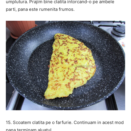
umplutura. Prajim bine clatita intorcand-o pe ambele
parti, pana este rumenita frumos.
15. Scoatem clatita pe o farfurie. Continuam in acest mod
pana terminam aluatul.