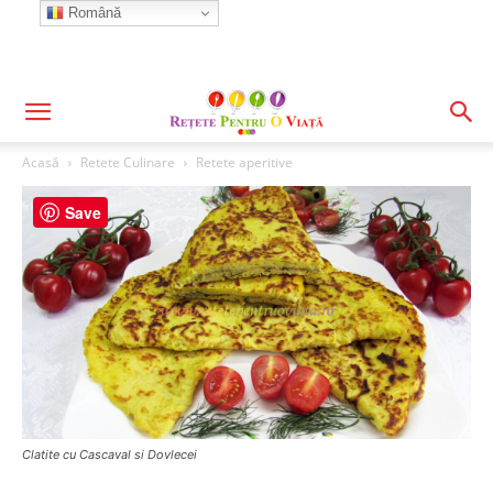
Română
Acasă
Retete Culinare
Retete aperitive
Save
Clatite cu Cascaval si Dovlecei