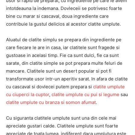
usor si rapid de preparat, cu ingrediente pe care le avem
intotdeauna la indemana. Dovleceii se potrivesc foarte
bine cu marar si cascaval, doua ingrediente care
contribuie la gustul delicios al acestor clatite umplute.
Aluatul de clatite simplu se prepara din ingrediente pe
care fiecare le are in casa, iar clatitele sunt fragede si
gustoase in acelasi timp. Fie ca sunt dulci, fie ca sunt
sarate, din clatite simple se pot prepara multe feluri de
mancare. Clatitele sunt un desert popular si pot fi
transformate usor intr-un aperitiv sarat. In afara de clatite
cu cascaval si dovlecei putem prepara si
clatite umplute
cu ciuperci la cuptor
,
clatite umplute cu pui si legume
sau
clatite umplute cu branza si somon afumat
.
Cu siguranta clatitele umplute sunt una din cele mai
apreciate gustari calde. Clatitele umplute sunt foarte
apreciate de toata lumea, indiferent daca umplutura este