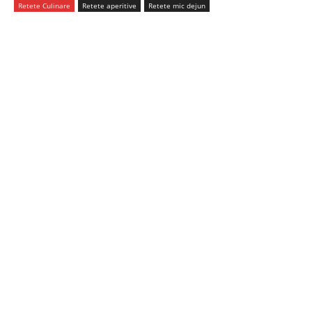
Retete Culinare
Retete aperitive
Retete mic dejun