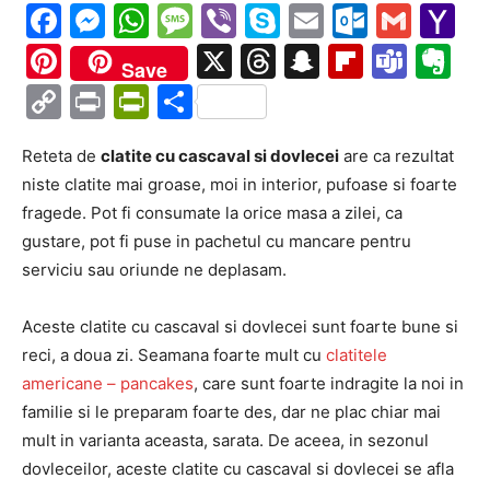
Facebook
Messenger
WhatsApp
Message
Viber
Skype
Email
Outloo
Gmai
Y
Ma
Pinterest
X
Threads
Snapchat
Flipboa
Tea
Ev
Save
Copy
Print
PrintFriendly
Partajează
Link
Reteta de
clatite cu cascaval si dovlecei
are ca rezultat
niste clatite mai groase, moi in interior, pufoase si foarte
fragede. Pot fi consumate la orice masa a zilei, ca
gustare, pot fi puse in pachetul cu mancare pentru
serviciu sau oriunde ne deplasam.
Aceste clatite cu cascaval si dovlecei sunt foarte bune si
reci, a doua zi. Seamana foarte mult cu
clatitele
americane – pancakes
, care sunt foarte indragite la noi in
familie si le preparam foarte des, dar ne plac chiar mai
mult in varianta aceasta, sarata. De aceea, in sezonul
dovleceilor, aceste clatite cu cascaval si dovlecei se afla