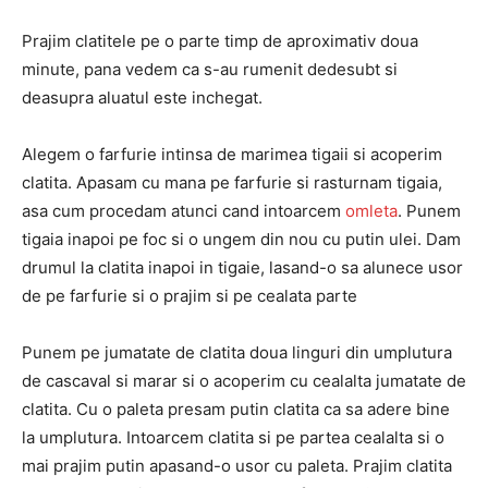
Prajim clatitele pe o parte timp de aproximativ doua
minute, pana vedem ca s-au rumenit dedesubt si
deasupra aluatul este inchegat.
Alegem o farfurie intinsa de marimea tigaii si acoperim
clatita. Apasam cu mana pe farfurie si rasturnam tigaia,
asa cum procedam atunci cand intoarcem
omleta
. Punem
tigaia inapoi pe foc si o ungem din nou cu putin ulei. Dam
drumul la clatita inapoi in tigaie, lasand-o sa alunece usor
de pe farfurie si o prajim si pe cealata parte
Punem pe jumatate de clatita doua linguri din umplutura
de cascaval si marar si o acoperim cu cealalta jumatate de
clatita. Cu o paleta presam putin clatita ca sa adere bine
la umplutura. Intoarcem clatita si pe partea cealalta si o
mai prajim putin apasand-o usor cu paleta. Prajim clatita