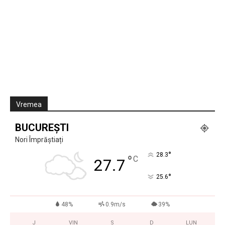
Vremea
BUCUREȘTI
Nori Împrăștiați
°
28.3
°
C
27.7
°
25.6
48%
0.9m/s
39%
J
VIN
S
D
LUN