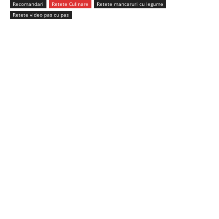
Recomandari
Retete Culinare
Retete mancaruri cu legume
Retete video pas cu pas