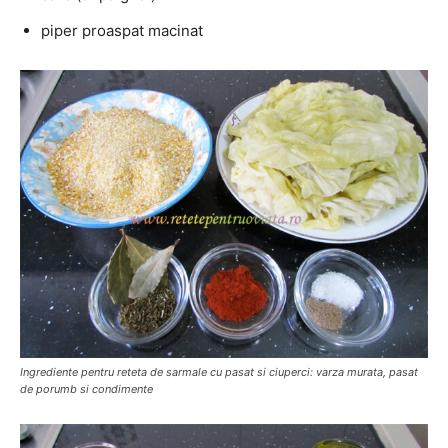
piper proaspat macinat
Ingrediente pentru reteta de sarmale cu pasat si ciuperci: varza murata, pasat
de porumb si condimente