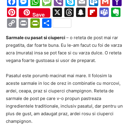
Facebook
Messenger
WhatsApp
Message
Viber
Skype
Email
Outloo
Gmai
Y
Ma
Pinterest
X
Threads
Snapchat
Flipboa
Tea
Ev
Save
Copy
Print
PrintFriendly
Partajează
Link
Sarmale cu pasat si ciuperci
– o reteta de post mai rar
pregatita, dar foarte buna. Eu le-am facut cu foi de varza
acra (murata) insa se pot face si cu varza dulce. O reteta
vegana foarte gustoasa si usor de preparat.
Pasatul este porumb macinat mai mare. Il folosim la
aceste sarmale in loc de orez in combinatie cu morcovi,
ardei, ceapa, praz si ciuperci champignon. Reteta de
sarmale de post pe care v-o propun pastreaza
ingredientele traditionale, inclusiv pasatul, dar pentru un
plus de gust, am adaugat praz, ardei rosu si ciuperci
champignon.