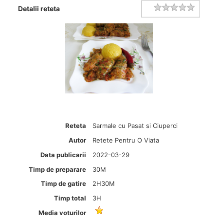
Rating
1 star
2 stars
3 stars
4 stars
5 stars
Detalii reteta
Reteta
Sarmale cu Pasat si Ciuperci
Autor
Retete Pentru O Viata
Data publicarii
2022-03-29
Timp de preparare
30M
Timp de gatire
2H30M
Timp total
3H
Media voturilor