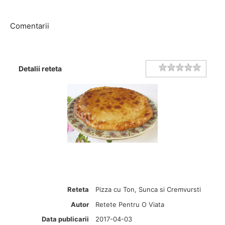
Comentarii
Rating
1 star
2 stars
3 stars
4 stars
5 stars
Detalii reteta
Reteta
Pizza cu Ton, Sunca si Cremvursti
Autor
Retete Pentru O Viata
Data publicarii
2017-04-03