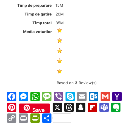
Timp de preparare
15M
Timp de gatire
20M
Timp total
35M
Media voturilor
Based on
3
Review(s)
Facebook
Messenger
WhatsApp
Message
Viber
Skype
Email
Outloo
Gmai
Y
Ma
Pinterest
X
Threads
Snapchat
Flipboa
Tea
Ev
Save
Copy
Print
PrintFriendly
Partajează
Link