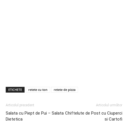
ETICHETE
retete cu ton
retete de pizza
Articolul precedent
Articolul următor
Salata cu Piept de Pui – Salata
Chiftelute de Post cu Ciuperci
Dietetica
si Cartofi