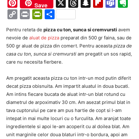
Ma
Pinterest
X
Threads
Snapchat
Flipboa
Tea
Ev
Save
Copy
Print
PrintFriendly
Partajează
Link
Pentru reteta de
pizza cu ton, sunca si cremvursti
avem
nevoie de
aluat de pizza
preparat din 500 gr faina, sau de
500 gr aluat de pizza din comert. Pentru aceasta
pizza de
casa cu ton, sunca si cremvursti
am pregatit un sos rapid,
care nu necesita fierbere.
Am pregatit aceasta pizza cu ton intr-un mod putin diferit
decat pizza obisnuita. Am impartit aluatul in doua bucati.
Am intins fiecare bucata de aluat intr-un blat rotund cu
diametrul de arpoximativ 30 cm. Am asezat primul blat in
tava cuptorului pe care am pus hartie de copt si l-am
intepat in mai multe locuri cu o furculita. Am aranjat toate
ingredientele si apoi le-am acoperit cu al doilea blat. Am
unit marginile celor doua blaturi intr-o bordura, apoi am