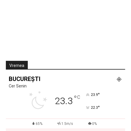
Vremea
BUCUREȘTI
Cer Senin
°
23.9
°
C
23.3
°
22.3
65%
1.5m/s
0%