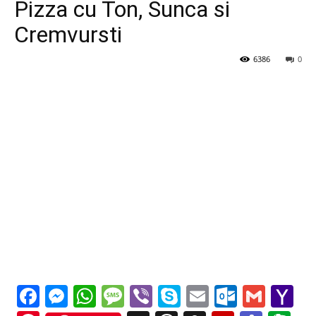
Pizza cu Ton, Sunca si
Cremvursti
6386
0
Facebook
Messenger
WhatsApp
Message
Viber
Skype
Email
Outloo
Gmai
Y