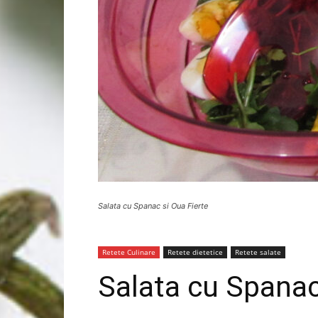
Salata cu Spanac si Oua Fierte
Retete Culinare
Retete dietetice
Retete salate
Salata cu Spanac