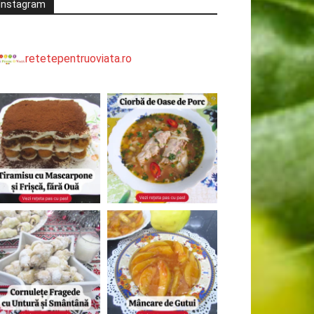
Instagram
retetepentruoviata.ro