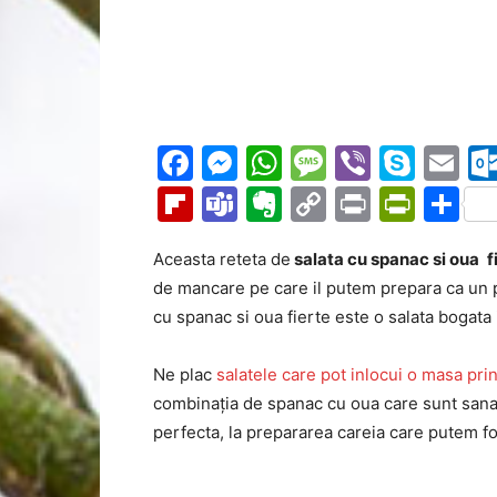
Facebook
Messenger
WhatsApp
Message
Viber
Sky
Em
Flipboard
Teams
Evernote
Copy
Print
Prin
Pa
Link
Aceasta reteta de
salata
cu spanac si oua
f
de mancare pe care il putem prepara ca un p
cu spanac si oua fierte este o salata bogata i
Ne plac
salatele care pot inlocui o masa pri
combinația de spanac cu oua care sunt sanat
perfecta, la prepararea careia care putem fo