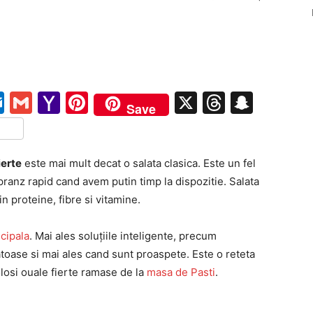
pe
ail
Outlook.com
Gmail
Yahoo
Pinterest
X
Threads
Snap
Save
Mail
tFriendly
rtajează
ierte
este mai mult decat o salata clasica. Este un fel
ranz rapid cand avem putin timp la dispozitie. Salata
n proteine, fibre si vitamine.
ncipala
. Mai ales soluțiile inteligente, precum
oase si mai ales cand sunt proaspete. Este o reteta
losi ouale fierte ramase de la
masa de Pasti
.