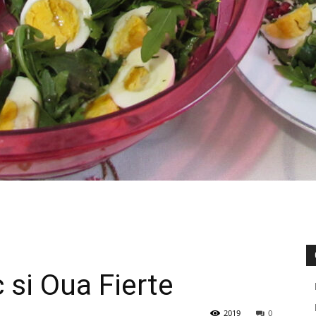
 si Oua Fierte
2019
0