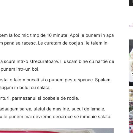
rbem la foc mic timp de 10 minute. Apoi le punem in apa
am pana se racesc. Le curatam de coaja si le taiem in
a scurs intr-o strecuratoare. Il uscam bine cu hartie de
l punem intr-un bol.
sta, o taiem bucati si o punem peste spanac. Spalam
daugam in bolul cu salata.
erturi, parmezanul si boabele de rodie.
adaugam sarea, uleiul de masline, sucul de lamaie,
u le punem mai devreme deoarece se inmoaie salata.