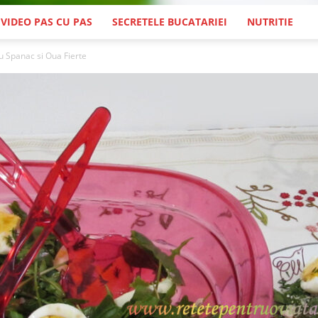
 VIDEO PAS CU PAS
SECRETELE BUCATARIEI
NUTRITIE
u Spanac si Oua Fierte