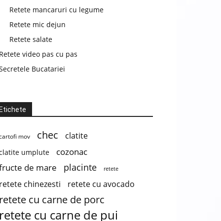
Retete mancaruri cu legume
Retete mic dejun
Retete salate
Retete video pas cu pas
Secretele Bucatariei
Etichete
chec
clatite
cartofi mov
cozonac
clatite umplute
placinte
fructe de mare
retete
retete chinezesti
retete cu avocado
retete cu carne de porc
retete cu carne de pui