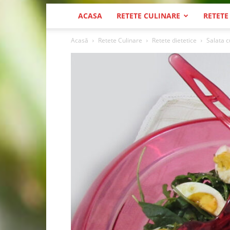
ACASA
RETETE CULINARE
RETETE
Acasă
Retete Culinare
Retete dietetice
Salata c