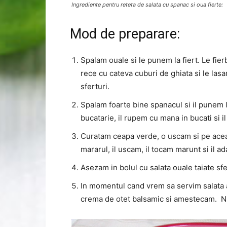
Ingrediente pentru reteta de salata cu spanac si oua fierte:
Mod de preparare:
Spalam ouale si le punem la fiert. Le fie
rece cu cateva cuburi de ghiata si le las
sferturi.
Spalam foarte bine spanacul si il punem l
bucatarie, il rupem cu mana in bucati si i
Curatam ceapa verde, o uscam si pe acea
mararul, il uscam, il tocam marunt si il a
Asezam in bolul cu salata ouale taiate sf
In momentul cand vrem sa servim salata 
crema de otet balsamic si amestecam. N