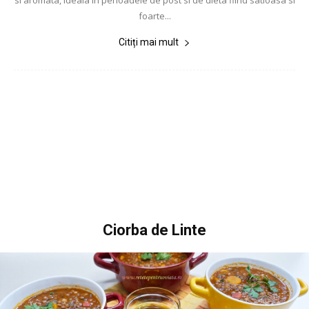
si aromata, ideala in perioadele de post si de dieta fiind satioasa si
foarte...
Citiți mai mult
Ciorba de Linte