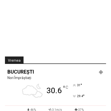
Vremea
BUCUREȘTI
Nori Împrăștiați
°
31
°
C
30.6
°
29.4
46%
3.1m/s
37%