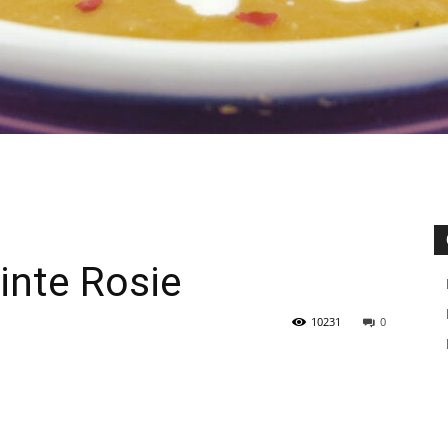
inte Rosie
10231
0