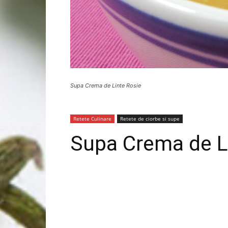
Supa Crema de Linte Rosie
Retete Culinare
Retete de ciorbe si supe
Supa Crema de L