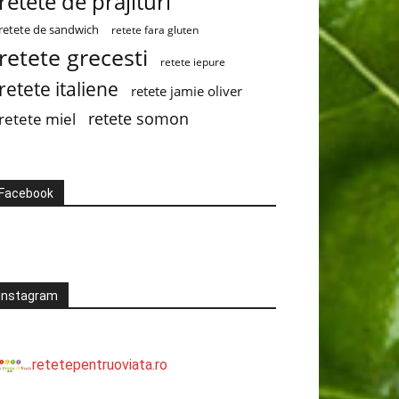
retete de prajituri
retete de sandwich
retete fara gluten
retete grecesti
retete iepure
retete italiene
retete jamie oliver
retete somon
retete miel
Facebook
Instagram
retetepentruoviata.ro