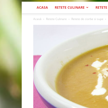
ACASA
RETETE CULINARE
RETETE
Acasă
Retete Culinare
Retete de ciorbe si supe