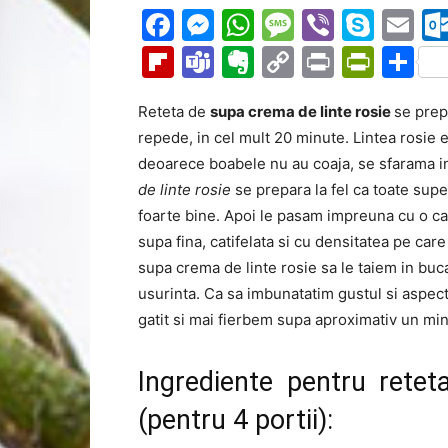
Facebook
Messenger
WhatsApp
Message
Viber
Sky
Em
Flipboard
Teams
Evernote
Copy
Print
Prin
Pa
Link
Reteta de
supa crema de linte rosie
se prep
repede, in cel mult 20 minute. Lintea rosie 
deoarece boabele nu au coaja, se sfarama in 
de linte rosie
se prepara la fel ca toate sup
foarte bine. Apoi le pasam impreuna cu o can
supa fina, catifelata si cu densitatea pe car
supa crema de linte rosie sa le taiem in buca
usurinta. Ca sa imbunatatim gustul si asp
gatit si mai fierbem supa aproximativ un min
Ingrediente pentru retet
(pentru 4 portii):