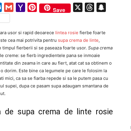
pe
ail
Outlook.com
Gmail
Yahoo
Pinterest
X
Threads
Snap
Save
Mail
tFriendly
rtajează
ara usor si rapid deoarece
lintea rosie
fierbe foarte
este cea mai potrivita pentru
supa crema de linte
,
timpul fierberii si se paseaza foarte usor.
Supa crema
ele creme: se fierb ingredientele pana se inmoaie
titate din zeama in care au fiert, atat cat sa obtinem o
e o dorim. Este bine ca legumele pe care le folosim la
ti mici, ca sa se fiarba repede si sa le putem pasa cu
ectul supei, dupa ce pasam supa adaugam smantana de
ut.
a de supa crema de linte rosie