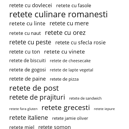
retete cu dovlecei
retete cu fasole
retete culinare romanesti
retete cu mere
retete cu linte
retete cu orez
retete cu naut
retete cu peste
retete cu sfecla rosie
retete cu vinete
retete cu ton
retete de biscuiti
retete de cheesecake
retete de gogosi
retete de lapte vegetal
retete de paine
retete de pizza
retete de post
retete de prajituri
retete de sandwich
retete grecesti
retete fara gluten
retete iepure
retete italiene
retete jamie oliver
retete somon
retete miel