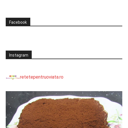
Facebook
Instagram
retetepentruoviata.ro