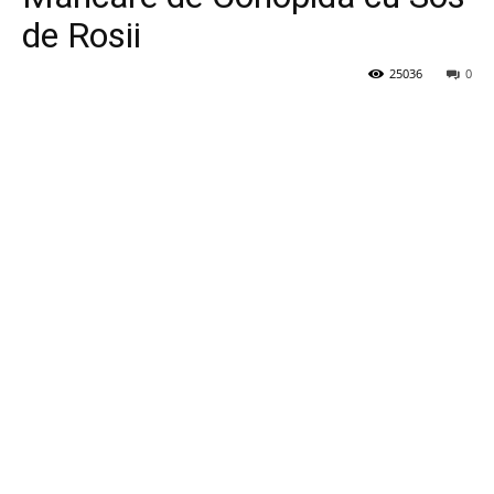
de Rosii
25036
0