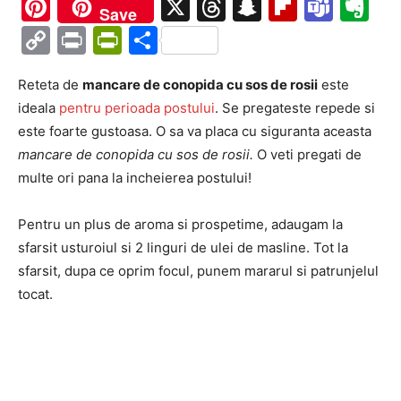
Ma
Pinterest
X
Threads
Snapchat
Flipboa
Tea
Ev
Save
Copy
Print
PrintFriendly
Partajează
Link
Reteta de
mancare de conopida cu sos de rosii
este
ideala
pentru perioada postului
. Se pregateste repede si
este foarte gustoasa. O sa va placa cu siguranta aceasta
mancare de conopida cu sos de rosii.
O veti pregati de
multe ori pana la incheierea postului!
Pentru un plus de aroma si prospetime, adaugam la
sfarsit usturoiul si 2 linguri de ulei de masline. Tot la
sfarsit, dupa ce oprim focul, punem mararul si patrunjelul
tocat.