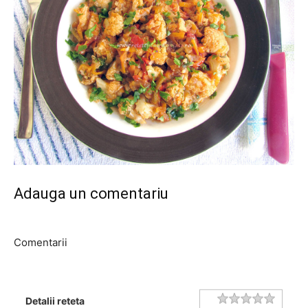
Adauga un comentariu
Comentarii
Rating
1 star
2 stars
3 stars
4 stars
5 stars
Detalii reteta