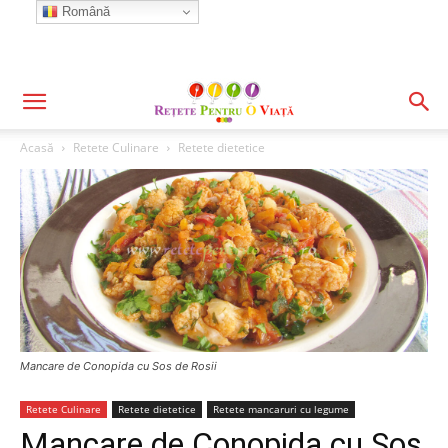
Română
Acasă
Retete Culinare
Retete dietetice
Mancare de Conopida cu Sos de Rosii
Retete Culinare
Retete dietetice
Retete mancaruri cu legume
Mancare de Conopida cu Sos