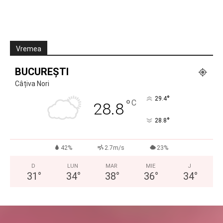
Vremea
BUCUREȘTI
Câțiva Nori
°
29.4
°
C
28.8
°
28.8
42%
2.7m/s
23%
D
LUN
MAR
MIE
J
31
°
34
°
38
°
36
°
34
°