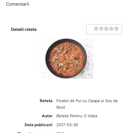
Comentarii
Rating
1 star
2 stars
3 stars
4 stars
5 stars
Detalii reteta
Reteta
Ficatei de Pui cu Ceapa si Sos de
Rosii
Autor
Retete Pentru O Viata
Data publicarii
2017-03-30