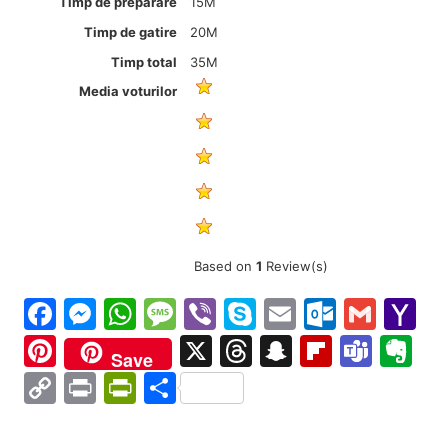
Timp de preparare
15M
Timp de gatire
20M
Timp total
35M
Media voturilor
Based on
1
Review(s)
Facebook
Messenger
WhatsApp
Message
Viber
Skype
Email
Outloo
Gmai
Y
Ma
Pinterest
X
Threads
Snapchat
Flipboa
Tea
Ev
Save
Copy
Print
PrintFriendly
Partajează
Link