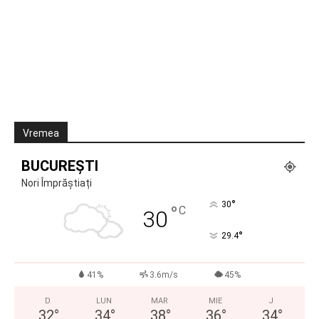
Vremea
BUCUREȘTI
Nori Împrăștiați
°
30
°
C
30
°
29.4
41%
3.6m/s
45%
D
LUN
MAR
MIE
J
32
°
34
°
38
°
36
°
34
°