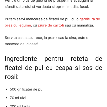
Pentru un plus de gust si de prospetime adaugam la
sfarsit usturoiul si verdeata si oprim imediat focul.
Putem servi mancarea de ficatei de pui cu o
garnitura de
orez cu legume
, cu
piure de cartofi
sau cu mamaliga.
Servita calda sau rece, la pranz sau la cina, este o
mancare delicioasa!
Ingrediente pentru reteta de
ficatei de pui cu ceapa si sos de
rosii:
500 gr ficatei de pui
70 ml ulei
200 ml lapte