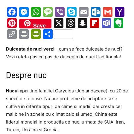
Facebook
Messenger
WhatsApp
Message
Viber
Skype
Email
Outloo
Gmai
Y
Ma
Pinterest
X
Threads
Snapchat
Flipboa
Tea
Ev
Save
Copy
Print
PrintFriendly
Partajează
Link
Dulceata de nuci verzi
– cum se face dulceata de nuci?
Vezi reteta pas cu pas de dulceata de nuci traditionala!
Despre nuc
Nucul
apartine familiei Caryoids (Juglandaceae), cu 20 de
specii de foioase. Nu are probleme de adaptare si se
cultiva in diferite tipuri de clime si medii, dar creste cel
mai bine in zonele cu climat cald si umed. China este
liderul mondial in productia de nuc, urmata de SUA, Iran,
Turcia, Ucraina si Grecia.