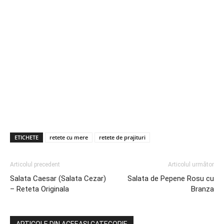
ETICHETE
retete cu mere
retete de prajituri
Articolul precedent
Articolul următor
Salata Caesar (Salata Cezar)
Salata de Pepene Rosu cu
– Reteta Originala
Branza