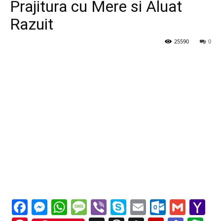
Prajitura cu Mere si Aluat
Razuit
25590
0
Facebook
Messenger
WhatsApp
Message
Viber
Skype
Email
Outloo
Gmai
Y