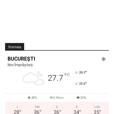
Vremea
BUCUREȘTI
Nori Împrăștiați
°
28.3
°
C
27.7
°
25.6
48%
0.9m/s
39%
J
VIN
S
D
LUN
28
°
36
°
36
°
34
°
35
°