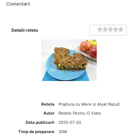
Comentarii
Rating
1 star
2 stars
3 stars
4 stars
5 stars
Detalii reteta
Reteta
Prajitura cu Mere si Aluat Razuit
Autor
Retete Pentru O Viata
Data publicarii
2015-07-20
Timp de preparare
30M