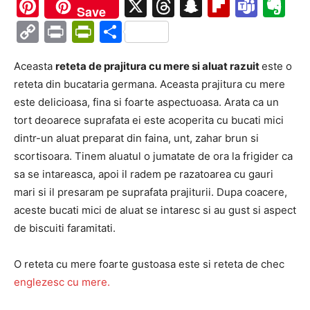
Ma
Pinterest
X
Threads
Snapchat
Flipboa
Tea
Ev
Save
Copy
Print
PrintFriendly
Partajează
Link
Aceasta
reteta de prajitura cu mere si aluat razuit
este o
reteta din bucataria germana. Aceasta prajitura cu mere
este delicioasa, fina si foarte aspectuoasa. Arata ca un
tort deoarece suprafata ei este acoperita cu bucati mici
dintr-un aluat preparat din faina, unt, zahar brun si
scortisoara. Tinem aluatul o jumatate de ora la frigider ca
sa se intareasca, apoi il radem pe razatoarea cu gauri
mari si il presaram pe suprafata prajiturii. Dupa coacere,
aceste bucati mici de aluat se intaresc si au gust si aspect
de biscuiti faramitati.
O reteta cu mere foarte gustoasa este si reteta de chec
englezesc cu mere.