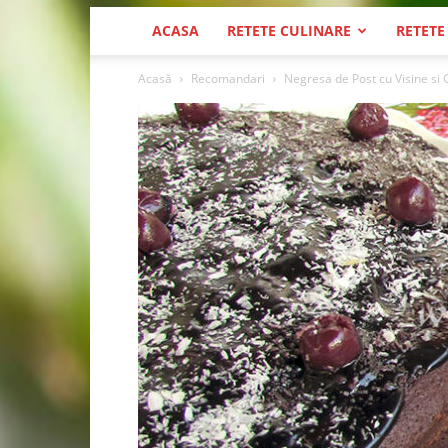
ACASA
RETETE CULINARE
RETETE
Acasă
Recomandari
Negresa de Post cu Visine si 