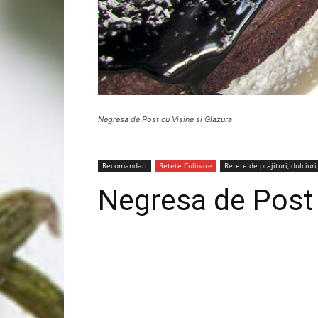
Negresa de Post cu Visine si Glazura
Recomandari
Retete Culinare
Retete de prajituri, dulciuri,
Negresa de Post 