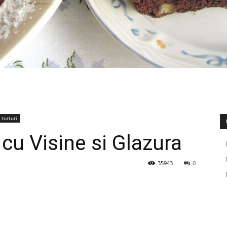
 torturi
cu Visine si Glazura
35943
0