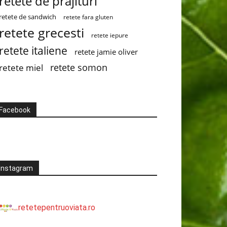
retete de prajituri
retete de sandwich
retete fara gluten
retete grecesti
retete iepure
retete italiene
retete jamie oliver
retete somon
retete miel
Facebook
Instagram
retetepentruoviata.ro