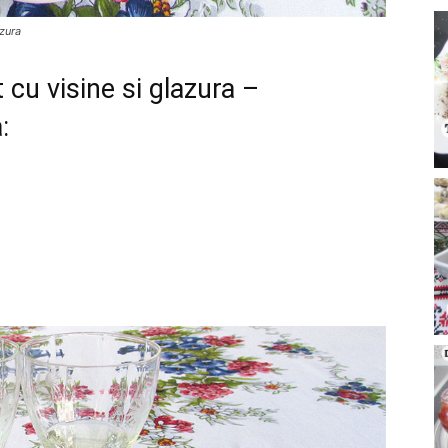
azura
cu visine si glazura –
: