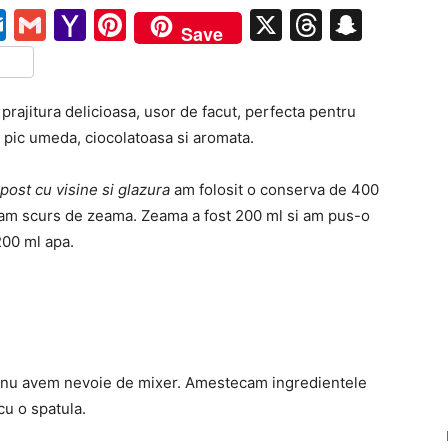
pe
ail
Outlook.com
Gmail
Yahoo
Pinterest
X
Threads
Snap
Save
Mail
tFriendly
rtajează
prajitura delicioasa, usor de facut, perfecta pentru
n pic umeda, ciocolatoasa si aromata.
post cu visine si glazura
am folosit o conserva de 400
e-am scurs de zeama. Zeama a fost 200 ml si am pus-o
200 ml apa.
e nu avem nevoie de mixer. Amestecam ingredientele
cu o spatula.