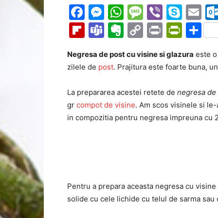
Facebook
Messenger
WhatsApp
Message
Viber
Sky
Em
Flipboard
Teams
Evernote
Copy
Print
Prin
Pa
Link
Negresa de post cu visine si glazura
este o 
zilele de
post
. Prajitura este foarte buna, u
La prepararea acestei retete de
negresa de 
gr
compot de visine
. Am scos visinele si l
in compozitia pentru negresa impreuna cu 
Pentru a prepara aceasta negresa cu visin
solide cu cele lichide cu telul de sarma sau 