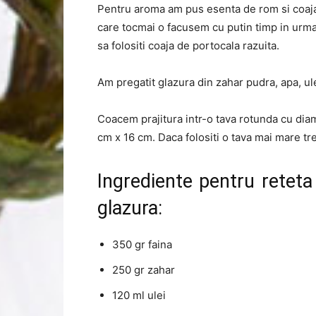
Pentru aroma am pus esenta de rom si coaj
care tocmai o facusem cu putin timp in urma
sa folositi coaja de portocala razuita.
Am pregatit glazura din zahar pudra, apa, ule
Coacem prajitura intr-o tava rotunda cu dia
cm x 16 cm. Daca folositi o tava mai mare treb
Ingrediente pentru reteta
glazura:
350 gr faina
250 gr zahar
120 ml ulei