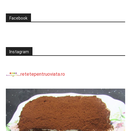
Facebook
Instagram
retetepentruoviata.ro