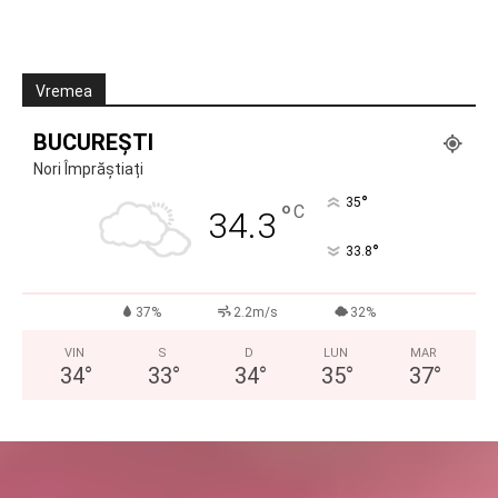
Vremea
BUCUREȘTI
Nori Împrăștiați
°
35
°
C
34.3
°
33.8
37%
2.2m/s
32%
VIN
S
D
LUN
MAR
34
°
33
°
34
°
35
°
37
°