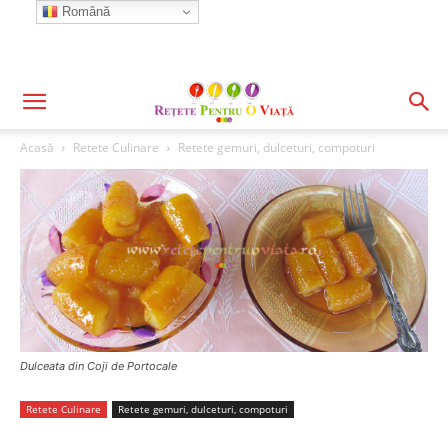
Română
Acasă
Retete Culinare
Retete gemuri, dulceturi, compoturi
Dulceata din Coji de Portocale
Retete Culinare
Retete gemuri, dulceturi, compoturi