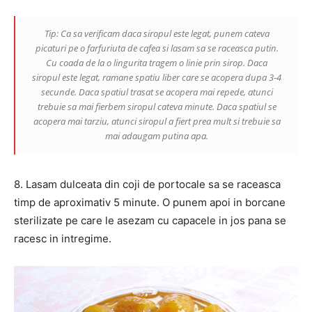
Tip: Ca sa verificam daca siropul este legat, punem cateva
picaturi pe o farfuriuta de cafea si lasam sa se raceasca putin.
Cu coada de la o lingurita tragem o linie prin sirop. Daca
siropul este legat, ramane spatiu liber care se acopera dupa 3-4
secunde. Daca spatiul trasat se acopera mai repede, atunci
trebuie sa mai fierbem siropul cateva minute. Daca spatiul se
acopera mai tarziu, atunci siropul a fiert prea mult si trebuie sa
mai adaugam putina apa.
8. Lasam dulceata din coji de portocale sa se raceasca
timp de aproximativ 5 minute. O punem apoi in borcane
sterilizate pe care le asezam cu capacele in jos pana se
racesc in intregime.