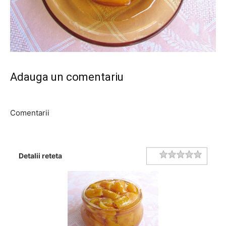
Adauga un comentariu
Comentarii
Rating
1 star
2 stars
3 stars
4 stars
5 stars
Detalii reteta