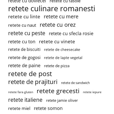
retete cu dovlecei
retete cu fasole
retete culinare romanesti
retete cu mere
retete cu linte
retete cu orez
retete cu naut
retete cu peste
retete cu sfecla rosie
retete cu vinete
retete cu ton
retete de biscuiti
retete de cheesecake
retete de gogosi
retete de lapte vegetal
retete de paine
retete de pizza
retete de post
retete de prajituri
retete de sandwich
retete grecesti
retete fara gluten
retete iepure
retete italiene
retete jamie oliver
retete somon
retete miel