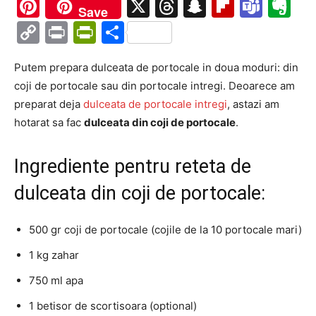
Ma
Pinterest
X
Threads
Snapchat
Flipboa
Tea
Ev
Save
Copy
Print
PrintFriendly
Partajează
Link
Putem prepara dulceata de portocale in doua moduri: din
coji de portocale sau din portocale intregi. Deoarece am
preparat deja
dulceata de portocale intregi
, astazi am
hotarat sa fac
dulceata din coji de portocale
.
Ingrediente pentru reteta de
dulceata din coji de portocale:
500 gr coji de portocale (cojile de la 10 portocale mari)
1 kg zahar
750 ml apa
1 betisor de scortisoara (optional)