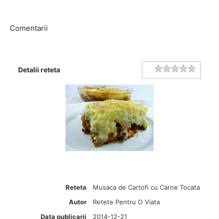
Comentarii
Rating
1 star
2 stars
3 stars
4 stars
5 stars
Detalii reteta
Reteta
Musaca de Cartofi cu Carne Tocata
Autor
Retete Pentru O Viata
Data publicarii
2014-12-21