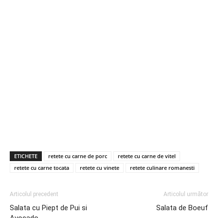
ETICHETE
retete cu carne de porc
retete cu carne de vitel
retete cu carne tocata
retete cu vinete
retete culinare romanesti
Articolul precedent
Articolul următor
Salata cu Piept de Pui si
Salata de Boeuf
Avocado