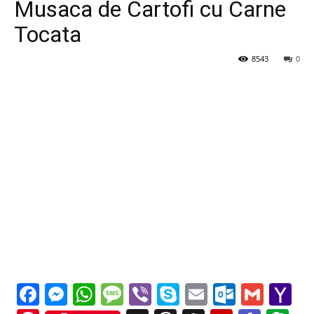
Musaca de Cartofi cu Carne
Tocata
8543
0
Facebook
Messenger
WhatsApp
Message
Viber
Skype
Email
Outloo
Gmai
Y