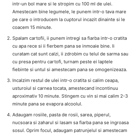
intr-un bol mare si le stropim cu 100 ml de ulei.
Amestecam bine legumele, le punem intr-o tava mare
pe care o introducem la cuptorul incazit dinainte si le
coacem 15 minute.
Spalam cartofii, ii punem intregi sa fiarba intr-o cratita
cu apa rece si ii fierbem pana se inmoaie bine. Ii
curatam cat sunt calzi, ii zdrobim cu telul de sarma sau
cu presa pentru cartofi, turnam peste ei laptele
fiebinte si untul si amestecam pana se omogenizeaza.
Incalzim restul de ulei intr-o cratita si calim ceapa,
usturoiul si carnea tocata, amestecand incontinuu
aproximativ 10 minute. Stingem cu vin si mai calim 2-3
minute pana se evapora alcoolul.
Adaugam rosiile, pasta de rosii, sarea, piperul,
nucsoara si zaharul si lasam sa fiarba pana se ingroasa
sosul. Oprim focul, adaugam patrunjelul si amestecam