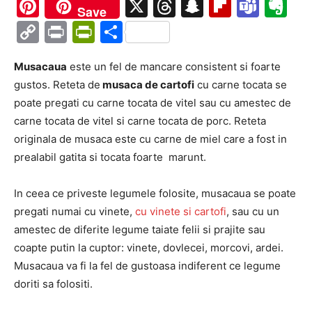
Ma
Pinterest
X
Threads
Snapchat
Flipboa
Tea
Ev
Save
Copy
Print
PrintFriendly
Partajează
Link
Musacaua
este un fel de mancare consistent si foarte
gustos. Reteta de
musaca de cartofi
cu carne tocata se
poate pregati cu carne tocata de vitel sau cu amestec de
carne tocata de vitel si carne tocata de porc. Reteta
originala de musaca este cu carne de miel care a fost in
prealabil gatita si tocata foarte marunt.
In ceea ce priveste legumele folosite, musacaua se poate
pregati numai cu vinete,
cu vinete si cartofi
, sau cu un
amestec de diferite legume taiate felii si prajite sau
coapte putin la cuptor: vinete, dovlecei, morcovi, ardei.
Musacaua va fi la fel de gustoasa indiferent ce legume
doriti sa folositi.