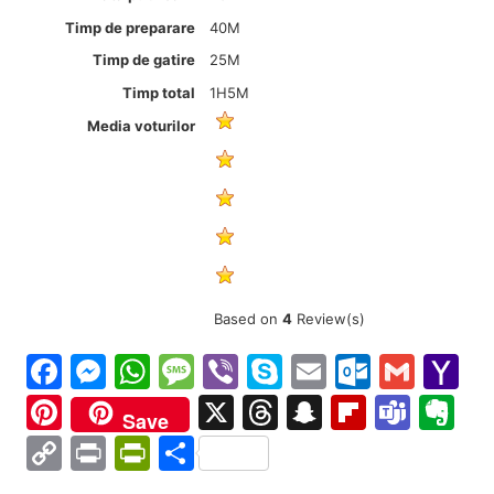
Timp de preparare
40M
Timp de gatire
25M
Timp total
1H5M
Media voturilor
Based on
4
Review(s)
Facebook
Messenger
WhatsApp
Message
Viber
Skype
Email
Outloo
Gmai
Y
Ma
Pinterest
X
Threads
Snapchat
Flipboa
Tea
Ev
Save
Copy
Print
PrintFriendly
Partajează
Link