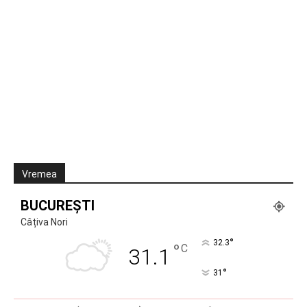
Vremea
BUCUREȘTI
Câțiva Nori
°
32.3
°
C
31.1
°
31