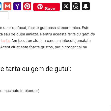
pe
ail
Outlook.com
Gmail
Yahoo
Pinterest
X
Threads
Snap
Save
Mail
tFriendly
rtajează
e usor de facut, foarte gustoasa si economica. Este
ta sau de dupa amiaza. Pentru aceasta
tarta cu gem de
 tarta
. Am facut un aluat in care am inlocuit jumatate
 Acest aluat este foarte gustos, putin crocant si nu
de tarta cu gem de gutui:
be macinate in blender)