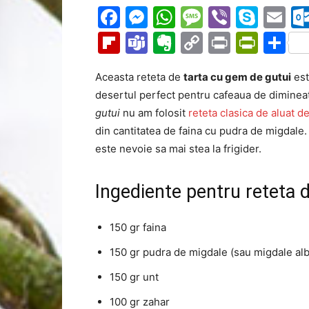
Facebook
Messenger
WhatsApp
Message
Viber
Sky
Em
Flipboard
Teams
Evernote
Copy
Print
Prin
Pa
Link
Aceasta reteta de
tarta cu gem de gutui
est
desertul perfect pentru cafeaua de diminea
gutui
nu am folosit
reteta clasica de aluat de
din cantitatea de faina cu pudra de migdale.
este nevoie sa mai stea la frigider.
Ingediente pentru reteta 
150 gr faina
150 gr pudra de migdale (sau migdale al
150 gr unt
100 gr zahar