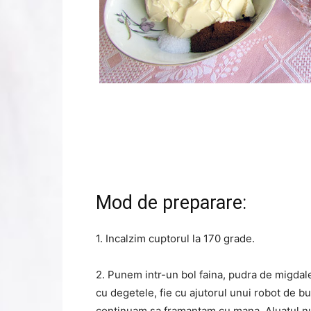
Mod de preparare:
1. Incalzim cuptorul la 170 grade.
2. Punem intr-un bol faina, pudra de migdale
cu degetele, fie cu ajutorul unui robot de bu
continuam sa framantam cu mana. Aluatul nu 