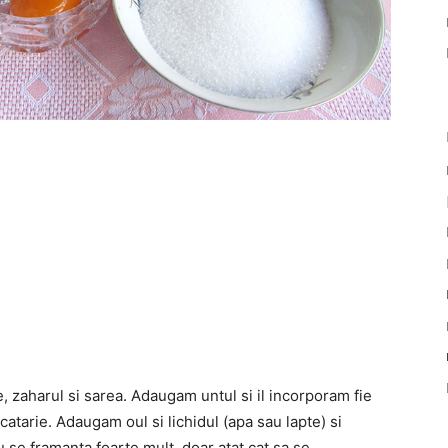
, zaharul si sarea. Adaugam untul si il incorporam fie
catarie. Adaugam oul si lichidul (apa sau lapte) si
se framanta foarte mult, doar atat cat sa se