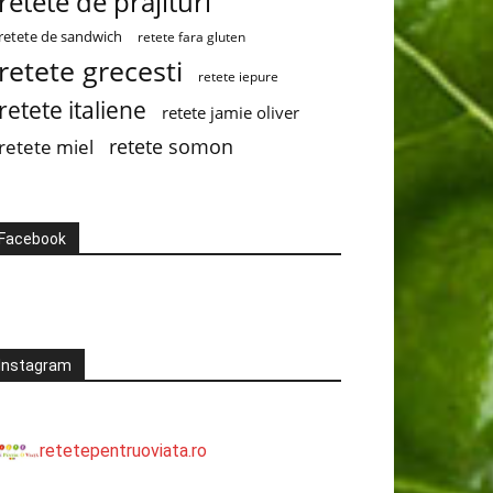
retete de prajituri
retete de sandwich
retete fara gluten
retete grecesti
retete iepure
retete italiene
retete jamie oliver
retete somon
retete miel
Facebook
Instagram
retetepentruoviata.ro