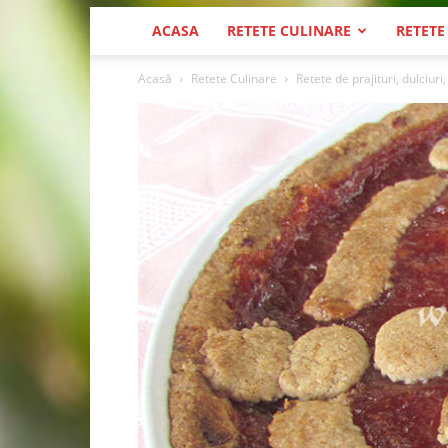
ACASA
RETETE CULINARE
RETETE
Acasă
Retete Culinare
Retete de prajituri, dulciuri,