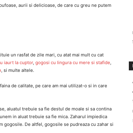
 pufoase, aurii si delicioase, de care cu greu ne putem
tuie un rasfat de zile mari, cu atat mai mult cu cat
 iaurt la cuptor
,
gogosi cu lingura cu mere si stafide
,
e
, si multe altele.
aina de calitate, pe care am mai utilizat-o si in care
, aluatul trebuie sa fie destul de moale si sa contina
punem in aluat trebuie sa fie mica. Zaharul impiedica
im gogosile. De altfel, gogosile se pudreaza cu zahar si