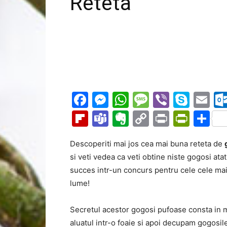
Reteta
Facebook
Messenger
WhatsApp
Message
Viber
Sky
Em
Flipboard
Teams
Evernote
Copy
Print
Prin
Pa
Link
Descoperiti mai jos cea mai buna reteta de
si veti vedea ca veti obtine niste gogosi ata
succes intr-un concurs pentru cele cele ma
lume!
Secretul acestor gogosi pufoase consta in 
aluatul intr-o foaie si apoi decupam gogosil