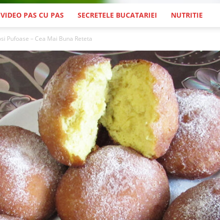
 VIDEO PAS CU PAS
SECRETELE BUCATARIEI
NUTRITIE
si Pufoase – Cea Mai Buna Reteta