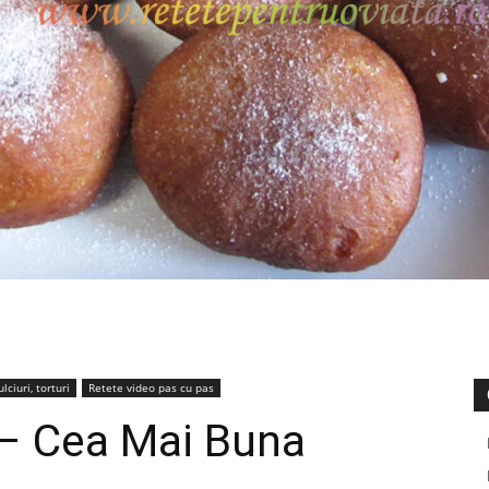
lciuri, torturi
Retete video pas cu pas
– Cea Mai Buna