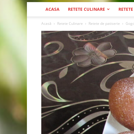
ACASA
RETETE CULINARE
RETETE
Acasă
Retete Culinare
Retete de patiserie
Gogo