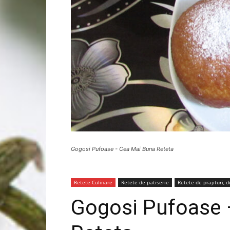
Gogosi Pufoase - Cea Mai Buna Reteta
Retete Culinare
Retete de patiserie
Retete de prajituri, du
Gogosi Pufoase 