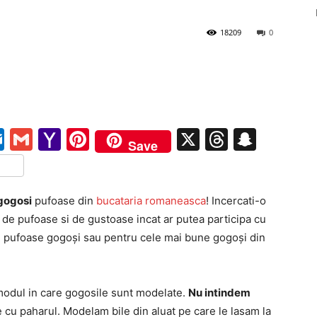
18209
0
pe
ail
Outlook.com
Gmail
Yahoo
Pinterest
X
Threads
Snap
Save
Mail
tFriendly
rtajează
gogosi
pufoase din
bucataria romaneasca
! Incercati-o
t de pufoase si de gustoase incat ar putea participa cu
i pufoase gogoși sau pentru cele mai bune gogoși din
modul in care gogosile sunt modelate.
Nu intindem
e cu paharul. Modelam bile din aluat pe care le lasam la