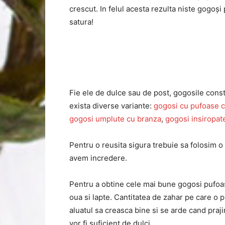
crescut. In felul acesta rezulta niste gogoşi
satura!
Fie ele de dulce sau de post, gogosile consti
exista diverse variante:
gogosi cu pufoase cu
gogosi umplute cu branza
,
gogosi insiropat
Pentru o reusita sigura trebuie sa folosim o f
avem incredere.
Pentru a obtine cele mai bune gogosi pufoase
oua si lapte. Cantitatea de zahar pe care o 
aluatul sa creasca bine si se arde cand praj
vor fi suficient de dulci.