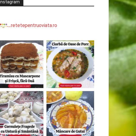
Instagram
retetepentruoviata.ro