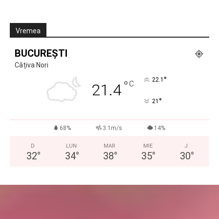
Vremea
BUCUREȘTI
Câțiva Nori
°
22.1
°
C
21.4
°
21
68%
3.1m/s
14%
D
LUN
MAR
MIE
J
32
°
34
°
38
°
35
°
30
°