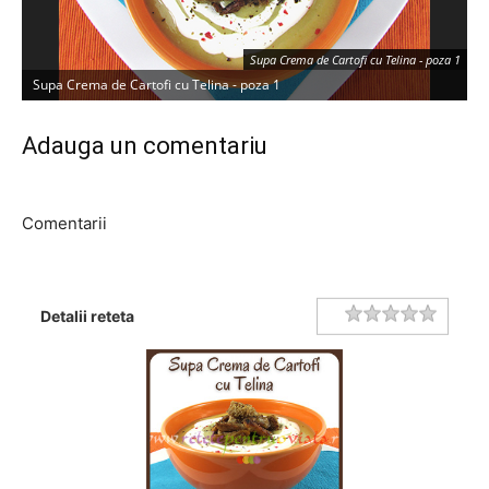
Supa Crema de Cartofi cu Telina - poza 1
Supa Crema de Cartofi cu Telina - poza 1
S
Adauga un comentariu
Comentarii
Rating
1 star
2 stars
3 stars
4 stars
5 stars
Detalii reteta