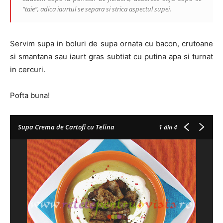
“taie”, adica iaurtul se separa si strica aspectul supei.
Servim supa in boluri de supa ornata cu bacon, crutoane
si smantana sau iaurt gras subtiat cu putina apa si turnat
in cercuri.
Pofta buna!
Supa Crema de Cartofi cu Telina
1
din 4