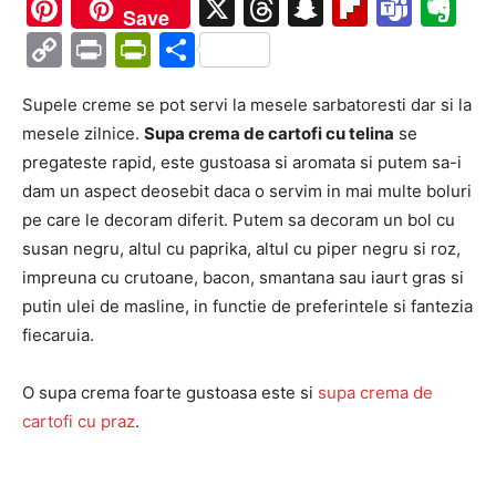
Ma
Pinterest
X
Threads
Snapchat
Flipboa
Tea
Ev
Save
Copy
Print
PrintFriendly
Partajează
Link
Supele creme se pot servi la mesele sarbatoresti dar si la
mesele zilnice.
Supa crema de cartofi cu telina
se
pregateste rapid, este gustoasa si aromata si putem sa-i
dam un aspect deosebit daca o servim in mai multe boluri
pe care le decoram diferit. Putem sa decoram un bol cu
susan negru, altul cu paprika, altul cu piper negru si roz,
impreuna cu crutoane, bacon, smantana sau iaurt gras si
putin ulei de masline, in functie de preferintele si fantezia
fiecaruia.
O supa crema foarte gustoasa este si
supa crema de
cartofi cu praz
.