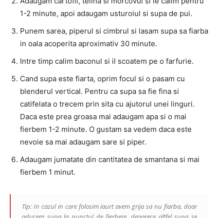
Adaugam cartofii, telina si morcovul si le calim pentru
1-2 minute, apoi adaugam usturoiul si supa de pui.
Punem sarea, piperul si cimbrul si lasam supa sa fiarba
in oala acoperita aproximativ 30 minute.
Intre timp calim baconul si il scoatem pe o farfurie.
Cand supa este fiarta, oprim focul si o pasam cu
blenderul vertical. Pentru ca supa sa fie fina si
catifelata o trecem prin sita cu ajutorul unei linguri.
Daca este prea groasa mai adaugam apa si o mai
fierbem 1-2 minute. O gustam sa vedem daca este
nevoie sa mai adaugam sare si piper.
Adaugam jumatate din cantitatea de smantana si mai
fierbem 1 minut.
Tip: In cazul in care folosim iaurt avem grija sa nu fiarba, doar
aducem supa la punctul de fierbere, deoarece altfel supa se