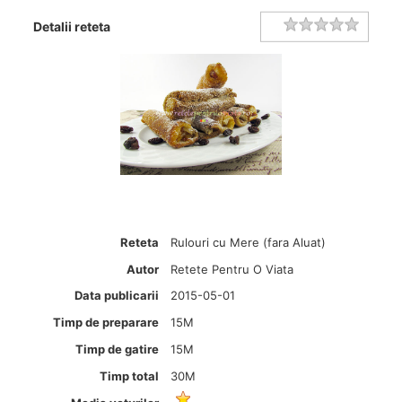
Rating
1 star
2 stars
3 stars
4 stars
5 stars
Detalii reteta
Reteta
Rulouri cu Mere (fara Aluat)
Autor
Retete Pentru O Viata
Data publicarii
2015-05-01
Timp de preparare
15M
Timp de gatire
15M
Timp total
30M