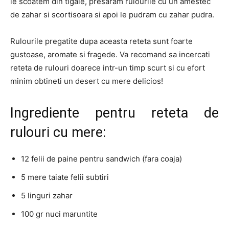
le scoatem din tigaie, presaram rulourile cu un amestec
de zahar si scortisoara si apoi le pudram cu zahar pudra.
Rulourile pregatite dupa aceasta reteta sunt foarte
gustoase, aromate si fragede. Va recomand sa incercati
reteta de rulouri doarece intr-un timp scurt si cu efort
minim obtineti un desert cu mere delicios!
Ingrediente pentru reteta de
rulouri cu mere:
12 felii de paine pentru sandwich (fara coaja)
5 mere taiate felii subtiri
5 linguri zahar
100 gr nuci maruntite