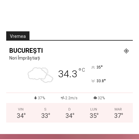
Vremea
BUCUREȘTI
Nori Împrăștiați
°
35
°
C
34.3
°
33.8
37%
2.2m/s
32%
VIN
S
D
LUN
MAR
34
°
33
°
34
°
35
°
37
°