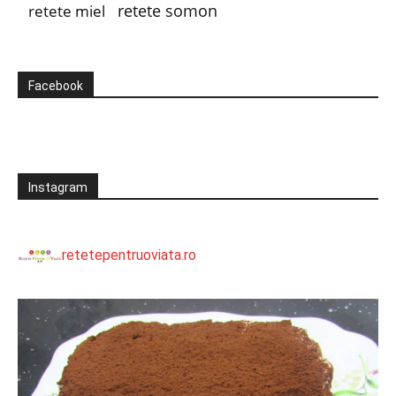
retete somon
retete miel
Facebook
Instagram
retetepentruoviata.ro