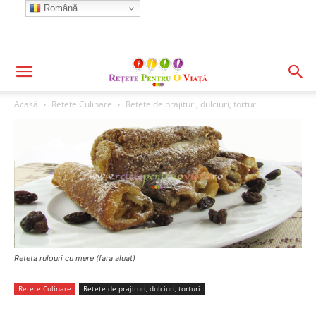
Română
Acasă
Retete Culinare
Retete de prajituri, dulciuri, torturi
Reteta rulouri cu mere (fara aluat)
Retete Culinare
Retete de prajituri, dulciuri, torturi