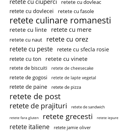
retete cu ciuperci
retete cu dovleac
retete cu dovlecei
retete cu fasole
retete culinare romanesti
retete cu mere
retete cu linte
retete cu orez
retete cu naut
retete cu peste
retete cu sfecla rosie
retete cu vinete
retete cu ton
retete de biscuiti
retete de cheesecake
retete de gogosi
retete de lapte vegetal
retete de paine
retete de pizza
retete de post
retete de prajituri
retete de sandwich
retete grecesti
retete fara gluten
retete iepure
retete italiene
retete jamie oliver