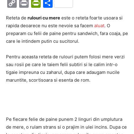
Copy
Print
PrintFriendly
Partajează
Link
Reteta de
rulouri cu mere
este o reteta foarte usoara si
rapida deoarece nu este nevoie sa facem
aluat
. O
preparam cu felii de paine pentru sandwich, fara coaja, pe
care le intindem putin cu sucitorul.
Pentru aceasta reteta de rulouri putem folosi mere verzi
sau rosii pe care le taiem felii subtiri si le calim intr-o
tigaie impreuna cu zaharul, dupa care adaugam nucile
maruntite, scortisoara si esenta de rom.
Pe fiecare felie de paine punem 2 linguri din umplutura
de mere, o rulam strans si o prajim in ulei incins. Dupa ce