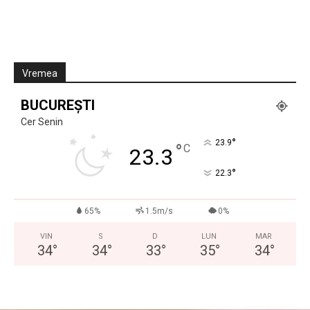
Vremea
BUCUREȘTI
Cer Senin
°
23.9
°
C
23.3
°
22.3
65%
1.5m/s
0%
VIN
S
D
LUN
MAR
34
°
34
°
33
°
35
°
34
°