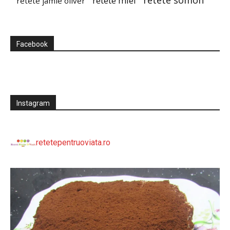
retete somon
retete miel
retete jamie oliver
Facebook
Instagram
retetepentruoviata.ro