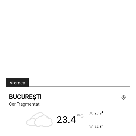
Vremea
BUCUREȘTI
Cer Fragmentat
°
23.9
°
C
23.4
°
22.8