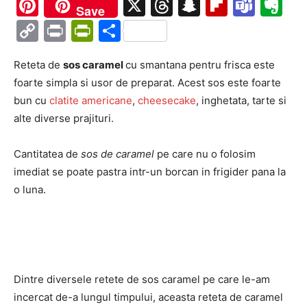
Ma
Pinterest
X
Threads
Snapchat
Flipboa
Tea
Ev
Save
Copy
Print
PrintFriendly
Partajează
Link
Reteta de
sos caramel
cu smantana pentru frisca este
foarte simpla si usor de preparat. Acest sos este foarte
bun cu
clatite americane
,
cheesecake
, inghetata, tarte si
alte diverse prajituri.
Cantitatea de
sos de caramel
pe care nu o folosim
imediat se poate pastra intr-un borcan in frigider pana la
o luna.
Dintre diversele retete de sos caramel pe care le-am
incercat de-a lungul timpului, aceasta reteta de caramel