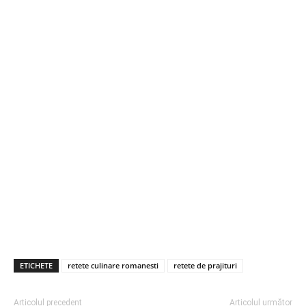
ETICHETE
retete culinare romanesti
retete de prajituri
Articolul precedent
Articolul următor