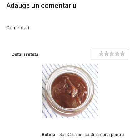
Adauga un comentariu
Comentarii
Rating
1 star
2 stars
3 stars
4 stars
5 stars
Detalii reteta
Reteta
Sos Caramel cu Smantana pentru