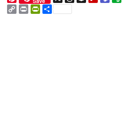
Save
Copy
Print
PrintFriendly
Partajează
Link