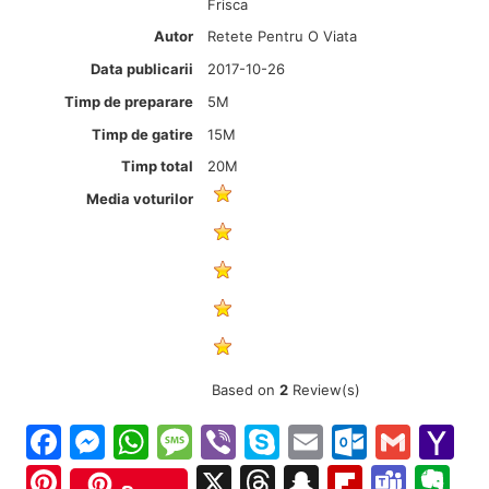
Frisca
Autor
Retete Pentru O Viata
Data publicarii
2017-10-26
Timp de preparare
5M
Timp de gatire
15M
Timp total
20M
Media voturilor
Based on
2
Review(s)
Facebook
Messenger
WhatsApp
Message
Viber
Skype
Email
Outloo
Gmai
Y
Ma
Pinterest
X
Threads
Snapchat
Flipboa
Tea
Ev