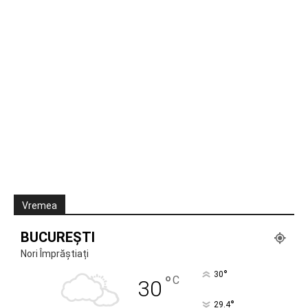
Vremea
BUCUREȘTI
Nori Împrăștiați
°
30
°
C
30
°
29.4