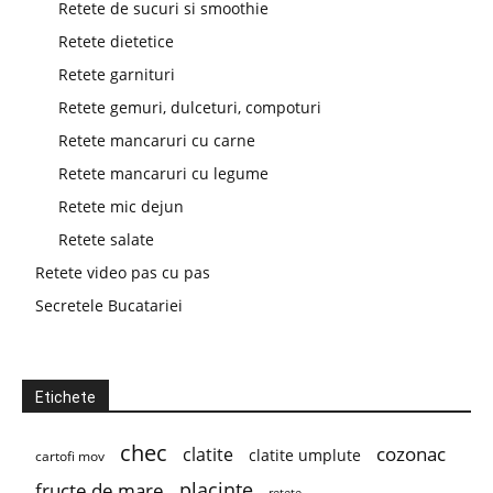
Retete de sucuri si smoothie
Retete dietetice
Retete garnituri
Retete gemuri, dulceturi, compoturi
Retete mancaruri cu carne
Retete mancaruri cu legume
Retete mic dejun
Retete salate
Retete video pas cu pas
Secretele Bucatariei
Etichete
chec
cozonac
clatite
clatite umplute
cartofi mov
placinte
fructe de mare
retete