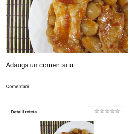
Adauga un comentariu
Comentarii
Rating
1 star
2 stars
3 stars
4 stars
5 stars
Detalii reteta