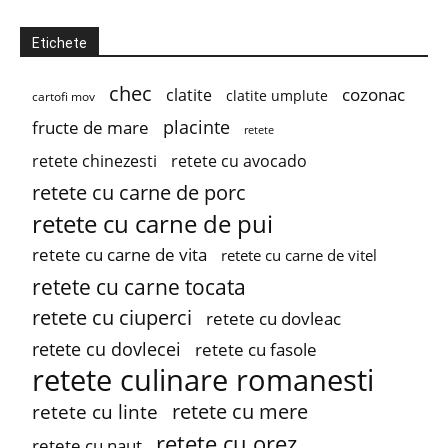
Etichete
chec
cozonac
clatite
clatite umplute
cartofi mov
placinte
fructe de mare
retete
retete chinezesti
retete cu avocado
retete cu carne de porc
retete cu carne de pui
retete cu carne de vita
retete cu carne de vitel
retete cu carne tocata
retete cu ciuperci
retete cu dovleac
retete cu dovlecei
retete cu fasole
retete culinare romanesti
retete cu mere
retete cu linte
retete cu orez
retete cu naut