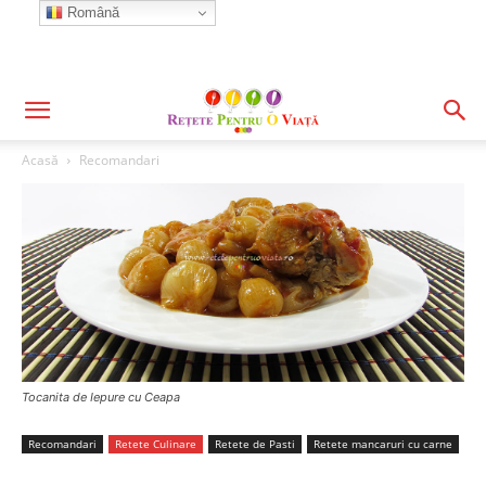
Română
Acasă
Recomandari
Tocanita de Iepure cu Ceapa
Recomandari
Retete Culinare
Retete de Pasti
Retete mancaruri cu carne