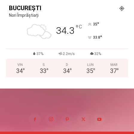
BUCUREȘTI
Nori Împrăștiați
°
35
°
C
34.3
°
33.8
37%
2.2m/s
32%
VIN
S
D
LUN
MAR
34
°
33
°
34
°
35
°
37
°