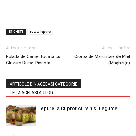
ETICHETE
retete iepure
Articolul precedent
Articolul următor
Rulada de Carne Tocata cu
Ciorba de Maruntaie de Miel
Glazura Dulce-Picanta
(Maghirița)
ARTICOLE DIN ACEEASI CATEGORIE
DE LA ACELASI AUTOR
Iepure la Cuptor cu Vin si Legume