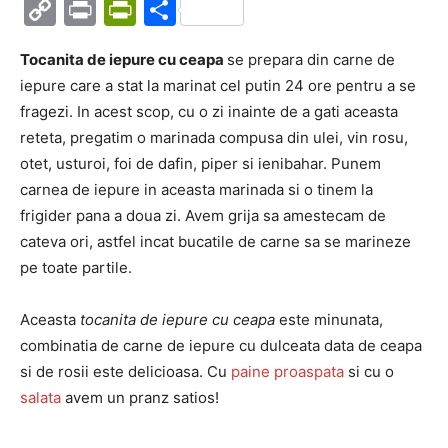
Copy
Print
PrintFriendly
Partajează
Link
Tocanita de iepure cu ceapa
se prepara din carne de
iepure care a stat la marinat cel putin 24 ore pentru a se
fragezi. In acest scop, cu o zi inainte de a gati aceasta
reteta, pregatim o marinada compusa din ulei, vin rosu,
otet, usturoi, foi de dafin, piper si ienibahar. Punem
carnea de iepure in aceasta marinada si o tinem la
frigider pana a doua zi. Avem grija sa amestecam de
cateva ori, astfel incat bucatile de carne sa se marineze
pe toate partile.
Aceasta
tocanita de iepure cu ceapa
este minunata,
combinatia de carne de iepure cu dulceata data de ceapa
si de rosii este delicioasa. Cu
paine proaspata
si cu o
salata
avem un pranz satios!